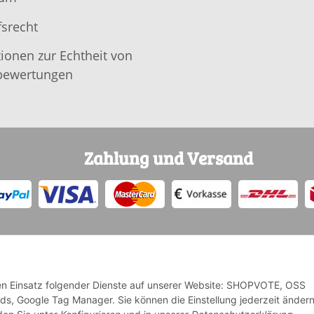
srecht
ionen zur Echtheit von
ewertungen
Zahlung und Versand
 den Einsatz folgender Dienste auf unserer Website: SHOPVOTE, OSS
Ads, Google Tag Manager. Sie können die Einstellung jederzeit änder
* Alle Preise inkl. gesetzlicher USt., zzgl.
Versand