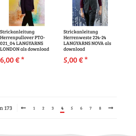
Strickanleitung
Strickanleitung
Herrenpullover PTO-
Herrenweste 224-24
021_04 LANGYARNS
LANGYARNS NOVA als
LONDON als download
download
6,00 €
*
5,00 €
*
on 173
1
2
3
4
5
6
7
8