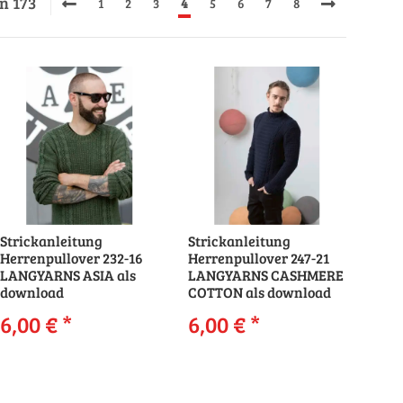
on 173
1
2
3
4
5
6
7
8
Strickanleitung
Strickanleitung
Herrenpullover 232-16
Herrenpullover 247-21
LANGYARNS ASIA als
LANGYARNS CASHMERE
download
COTTON als download
6,00 €
*
6,00 €
*