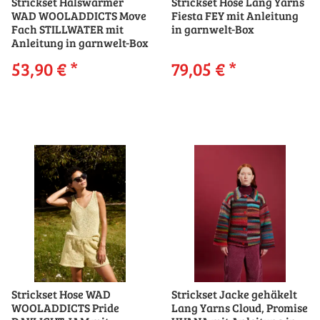
Strickset Halswärmer
Strickset Hose Lang Yarns
WAD WOOLADDICTS Move
Fiesta FEY mit Anleitung
Fach STILLWATER mit
in garnwelt-Box
Anleitung in garnwelt-Box
53,90 €
*
79,05 €
*
Strickset Hose WAD
Strickset Jacke gehäkelt
WOOLADDICTS Pride
Lang Yarns Cloud, Promise