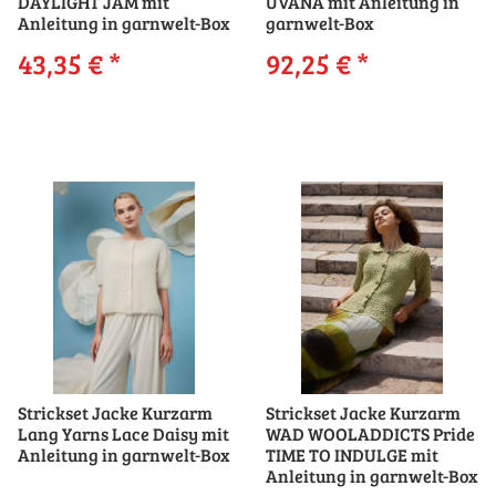
DAYLIGHT JAM mit
UVANA mit Anleitung in
Anleitung in garnwelt-Box
garnwelt-Box
43,35 €
*
92,25 €
*
Strickset Jacke Kurzarm
Strickset Jacke Kurzarm
Lang Yarns Lace Daisy mit
WAD WOOLADDICTS Pride
Anleitung in garnwelt-Box
TIME TO INDULGE mit
Anleitung in garnwelt-Box