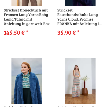
Strickset Dreiecktuch mit
Strickset
Fransen Lang Yarns Baby
Fausthandschuhe Lang
Lama Talina mit
Yarns Cloud, Promise
Anleitung in garnwelt-Box
FRANKA mit Anleitung in
garnwelt-Box
145,50 €
*
35,90 €
*