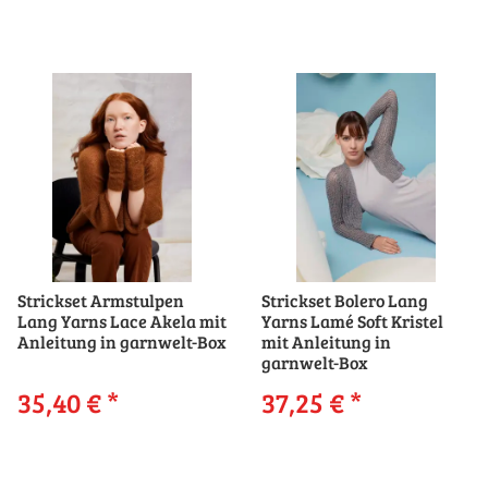
Strickset Armstulpen
Strickset Bolero Lang
Lang Yarns Lace Akela mit
Yarns Lamé Soft Kristel
Anleitung in garnwelt-Box
mit Anleitung in
garnwelt-Box
35,40 €
*
37,25 €
*