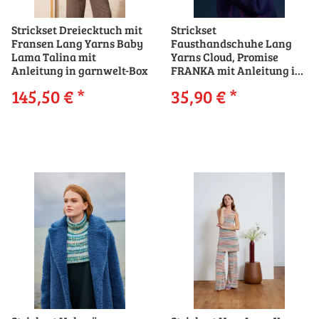
Strickset Dreiecktuch mit
Strickset
Fransen Lang Yarns Baby
Fausthandschuhe Lang
Lama Talina mit
Yarns Cloud, Promise
Anleitung in garnwelt-Box
FRANKA mit Anleitung in
garnwelt-Box
145,50 €
*
35,90 €
*