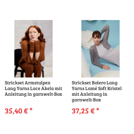
Strickset Armstulpen
Strickset Bolero Lang
Lang Yarns Lace Akela mit
Yarns Lamé Soft Kristel
Anleitung in garnwelt-Box
mit Anleitung in
garnwelt-Box
35,40 €
*
37,25 €
*