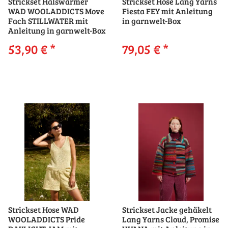
Strickset Halswärmer
Strickset Hose Lang Yarns
WAD WOOLADDICTS Move
Fiesta FEY mit Anleitung
Fach STILLWATER mit
in garnwelt-Box
Anleitung in garnwelt-Box
53,90 €
*
79,05 €
*
Strickset Hose WAD
Strickset Jacke gehäkelt
WOOLADDICTS Pride
Lang Yarns Cloud, Promise