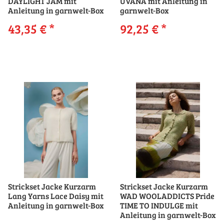
DAYLIGHT JAM mit
UVANA mit Anleitung in
Anleitung in garnwelt-Box
garnwelt-Box
43,35 €
*
92,25 €
*
Strickset Jacke Kurzarm
Strickset Jacke Kurzarm
Lang Yarns Lace Daisy mit
WAD WOOLADDICTS Pride
Anleitung in garnwelt-Box
TIME TO INDULGE mit
Anleitung in garnwelt-Box