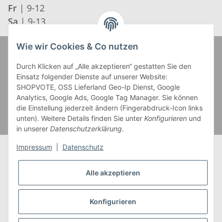
Fr
| 9-12
Sa
| 9-13
Wie wir Cookies & Co nutzen
Zahlung und Versand
Durch Klicken auf „Alle akzeptieren“ gestatten Sie den
Einsatz folgender Dienste auf unserer Website:
SHOPVOTE, OSS Lieferland Geo-Ip Dienst, Google
Analytics, Google Ads, Google Tag Manager. Sie können
die Einstellung jederzeit ändern (Fingerabdruck-Icon links
unten). Weitere Details finden Sie unter
Konfigurieren
und
in unserer
Datenschutzerklärung
.
Impressum
|
Datenschutz
Alle akzeptieren
* Alle Preise inkl. gesetzlicher USt., zzgl.
Versand
** Gilt für Lieferungen innerhalb Deutschlands,
Konfigurieren
Lieferzeiten für andere Länder entnehmen Sie bitte