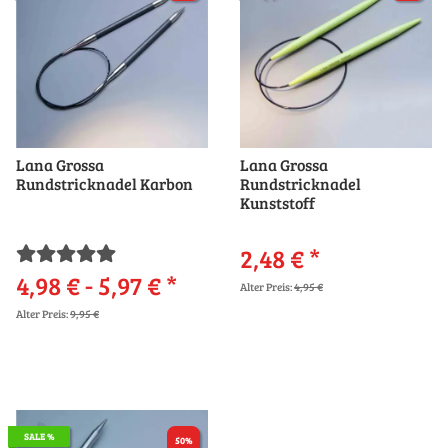
Lana Grossa
Lana Grossa
Rundstricknadel Karbon
Rundstricknadel
Kunststoff
2,48 €
*
4,98 € -
5,97 €
*
Alter Preis:
4,95 €
Alter Preis:
9,95 €
SALE %
50%