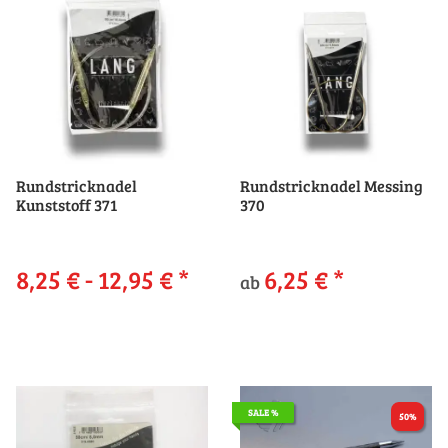
Rundstricknadel
Rundstricknadel Messing
Kunststoff 371
370
8,25 € -
12,95 €
*
6,25 €
*
ab
SALE %
50%