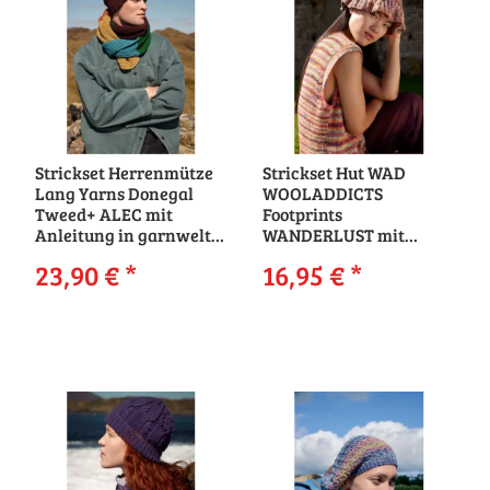
Strickset Herrenmütze
Strickset Hut WAD
Lang Yarns Donegal
WOOLADDICTS
Tweed+ ALEC mit
Footprints
Anleitung in garnwelt-
WANDERLUST mit
Box
Anleitung in garnwelt-
23,90 €
*
16,95 €
*
Box