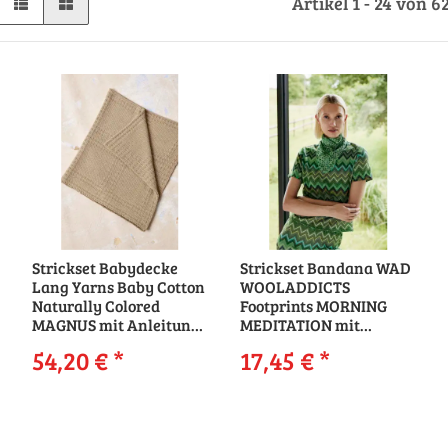
Artikel 1 - 24 von 6
Strickset Babydecke
Strickset Bandana WAD
Lang Yarns Baby Cotton
WOOLADDICTS
Naturally Colored
Footprints MORNING
MAGNUS mit Anleitung
MEDITATION mit
in garnwelt-Box
Anleitung in garnwelt-
54,20 €
*
17,45 €
*
Box