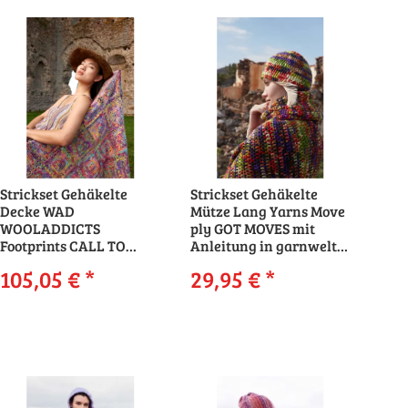
Strickset Gehäkelte
Strickset Gehäkelte
Decke WAD
Mütze Lang Yarns Move
WOOLADDICTS
ply GOT MOVES mit
Footprints CALL TO
Anleitung in garnwelt-
ADVENTURE mit
Box
105,05 €
*
29,95 €
*
Anleitung in garnwelt-
Box