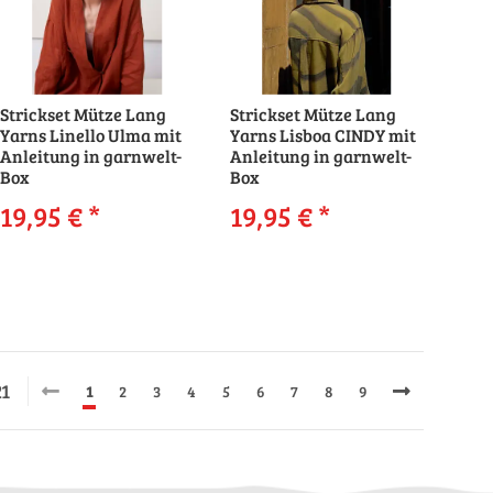
Strickset Mütze Lang
Strickset Mütze Lang
Yarns Linello Ulma mit
Yarns Lisboa CINDY mit
Anleitung in garnwelt-
Anleitung in garnwelt-
Box
Box
19,95 €
*
19,95 €
*
21
1
2
3
4
5
6
7
8
9