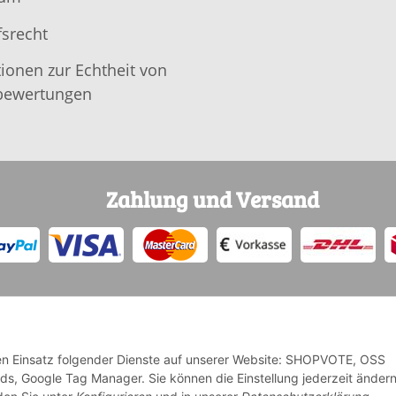
srecht
ionen zur Echtheit von
ewertungen
Zahlung und Versand
 den Einsatz folgender Dienste auf unserer Website: SHOPVOTE, OSS
Ads, Google Tag Manager. Sie können die Einstellung jederzeit änder
* Alle Preise inkl. gesetzlicher USt., zzgl.
Versand