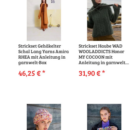
Strickset Gehäkelter
Strickset Haube WAD
Schal Lang Yarns Amira
WOOLADDICTS Honor
RHEA mit Anleitung in
MY COCOON mit
garnwelt-Box
Anleitung in garnwelt-
Box
46,25 €
*
31,90 €
*