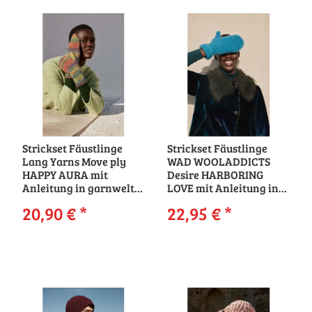
Strickset Fäustlinge
Strickset Fäustlinge
Lang Yarns Move ply
WAD WOOLADDICTS
HAPPY AURA mit
Desire HARBORING
Anleitung in garnwelt-
LOVE mit Anleitung in
Box
garnwelt-Box
20,90 €
*
22,95 €
*