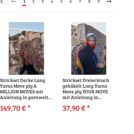
21
1
2
3
4
5
6
7
8
9
Strickset Decke Lang
Strickset Dreiecktuch
Yarns Move ply A
gehäkelt Lang Yarns
MILLION MOVES mit
Move ply YOUR MOVE
Anleitung in garnwelt-
mit Anleitung in
Box
garnwelt-Box
149,70 €
*
37,90 €
*