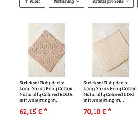
Filter
Sortierung
Artikel pro Seite
Strickset Babydecke
Strickset Babydecke
Lang Yarns Baby Cotton
Lang Yarns Baby Cotton
Naturally Colored EDDA
Naturally Colored LOKI
mit Anleitung in
mit Anleitung in
garnwelt-Box
garnwelt-Box
62,15 €
*
70,10 €
*