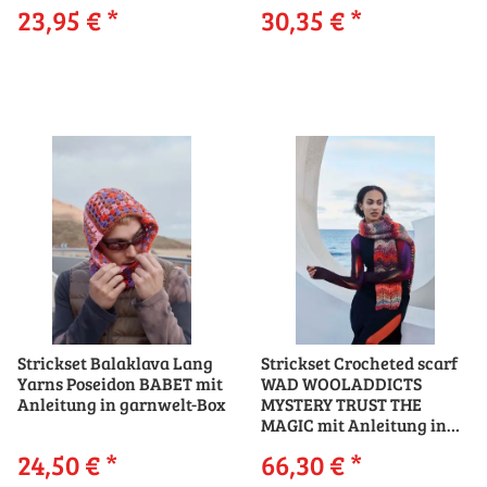
23,95 €
*
30,35 €
*
Strickset Balaklava Lang
Strickset Crocheted scarf
Yarns Poseidon BABET mit
WAD WOOLADDICTS
Anleitung in garnwelt-Box
MYSTERY TRUST THE
MAGIC mit Anleitung in
garnwelt-Box
24,50 €
*
66,30 €
*