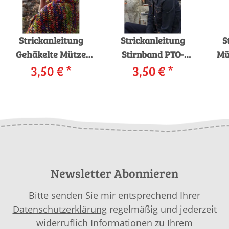
Strickanleitung
Strickanleitung
S
Gehäkelte Mütze
Stirnband PTO-
Mü
PTO-079_16
3,50 €
*
079_03 LANGYARNS
3,50 €
*
LA
LANGYARNS Move
Move TWISTER als
P
8ply GOT MOVES als
download
download
Newsletter Abonnieren
Bitte senden Sie mir entsprechend Ihrer
Datenschutzerklärung
regelmäßig und jederzeit
widerruflich Informationen zu Ihrem