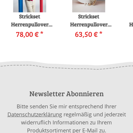
Strickset
Strickset
Herrenpullover
Herrenpullover
H
Lang Yarns Norma
78,00 €
*
Lang Yarns Oceania
63,50 €
*
La
IGO mit Anleitung in
ADRIAN mit
garnwelt-Box
Anleitung in
garnwelt-Box
Newsletter Abonnieren
Bitte senden Sie mir entsprechend Ihrer
Datenschutzerklärung
regelmäßig und jederzeit
widerruflich Informationen zu Ihrem
Produktsortiment per E-Mail zu.