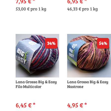
7,95 €
*
6,95 €
*
53,00 € pro 1 kg
46,33 € pro 1 kg
34%
54%
Lana Grossa Big & Easy
Lana Grossa Big & Easy
Filo Multicolor
Nastrone
6,45 €
*
4,95 €
*