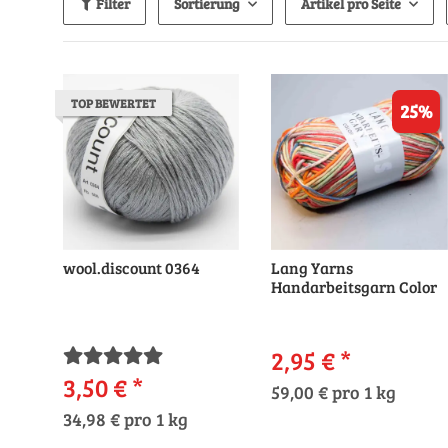
Filter
Sortierung
Artikel pro Seite
TOP BEWERTET
25%
wool.discount 0364
Lang Yarns
Handarbeitsgarn Color
2,95 €
*
3,50 €
*
59,00 € pro 1 kg
34,98 € pro 1 kg