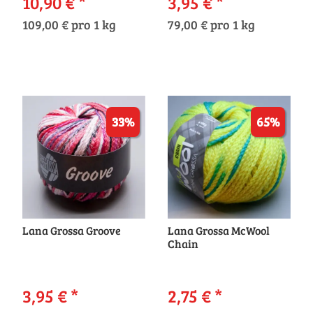
10,90 €
*
3,95 €
*
109,00 € pro 1 kg
79,00 € pro 1 kg
33%
65%
Lana Grossa Groove
Lana Grossa McWool
Chain
3,95 €
*
2,75 €
*