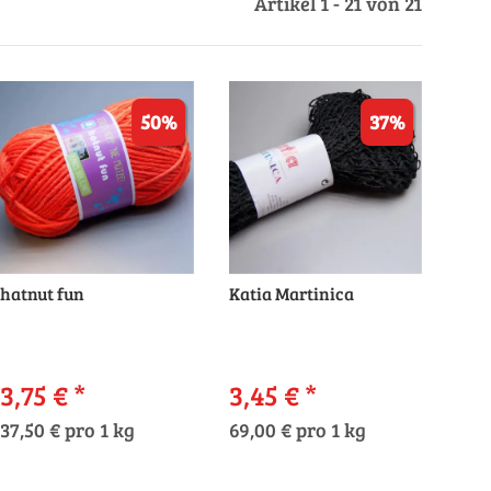
Artikel 1 - 21 von 21
50%
37%
hatnut fun
Katia Martinica
3,75 €
*
3,45 €
*
37,50 € pro 1 kg
69,00 € pro 1 kg