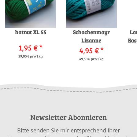
hatnut XL 55
Schachenmayr
La
Lizanne
Eas
1,95 €
*
4,95 €
*
39,00 € pro 1 kg
49,50 € pro 1 kg
Newsletter Abonnieren
Bitte senden Sie mir entsprechend Ihrer