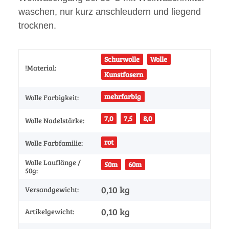
waschen, nur kurz anschleudern und liegend
trocknen.
Schurwolle
Wolle
!Material:
Kunstfasern
mehrfarbig
Wolle Farbigkeit:
7,0
7,5
8,0
Wolle Nadelstärke:
rot
Wolle Farbfamilie:
Wolle Lauflänge /
50m
60m
50g:
0,10 kg
Versandgewicht:
0,10
kg
Artikelgewicht: