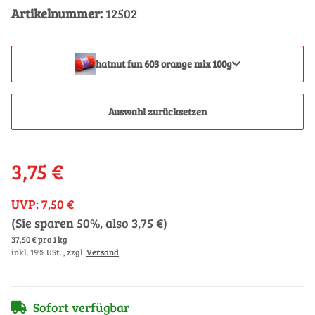
Artikelnummer:
12502
hatnut fun 603 orange mix 100g
Auswahl zurücksetzen
3,75 €
UVP
:
7,50 €
(Sie sparen
50%
, also
3,75 €
)
37,50 € pro 1 kg
inkl. 19% USt. , zzgl.
Versand
Sofort verfügbar