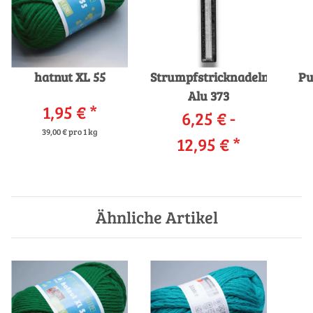
hatnut XL 55
Strumpfstricknadeln
Pu
Alu 373
1,95 €
*
6,25 € -
39,00 € pro 1 kg
12,95 €
*
Ähnliche Artikel