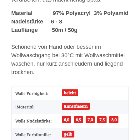
Material 97% Polyacryl 3% Polyamid
Nadelstärke 6 - 8
Lauflänge 50m / 50g
Schonend von Hand oder besser im
Wollwaschgang bei 30°C mit Wollwaschmittel
waschen, nur kurz anschleudern und liegend
trocknen.
belebt
Wolle Farbigkeit:
Kunstfasern
!Material:
6,0
6,5
7,0
7,5
8,0
Wolle Nadelstärke:
gelb
Wolle Farbfamilie: