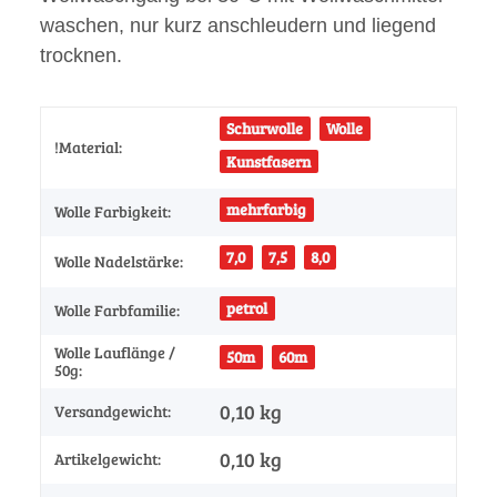
waschen, nur kurz anschleudern und liegend
trocknen.
Schurwolle
Wolle
!Material:
Kunstfasern
mehrfarbig
Wolle Farbigkeit:
7,0
7,5
8,0
Wolle Nadelstärke:
petrol
Wolle Farbfamilie:
Wolle Lauflänge /
50m
60m
50g:
0,10 kg
Versandgewicht:
0,10
kg
Artikelgewicht: