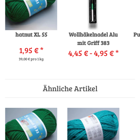
hatnut XL 55
Wollhäkelnadel Alu
Pu
mit Griff 383
1,95 €
*
4,45 € -
4,95 €
*
39,00 € pro 1 kg
Ähnliche Artikel