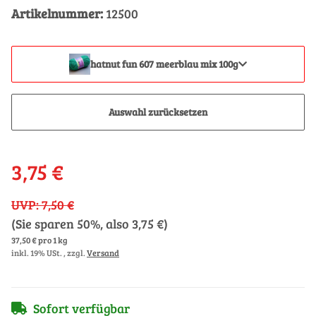
Artikelnummer:
12500
hatnut fun 607 meerblau mix 100g
Auswahl zurücksetzen
3,75 €
UVP
:
7,50 €
(Sie sparen
50%
, also
3,75 €
)
37,50 € pro 1 kg
inkl. 19% USt. , zzgl.
Versand
Sofort verfügbar