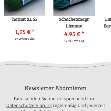
hatnut XL 55
Schachenmayr
La
Lizanne
Eas
1,95 €
*
4,95 €
*
39,00 € pro 1 kg
49,50 € pro 1 kg
Newsletter Abonnieren
Bitte senden Sie mir entsprechend Ihrer
Datenschutzerklärung
regelmäßig und jederzeit