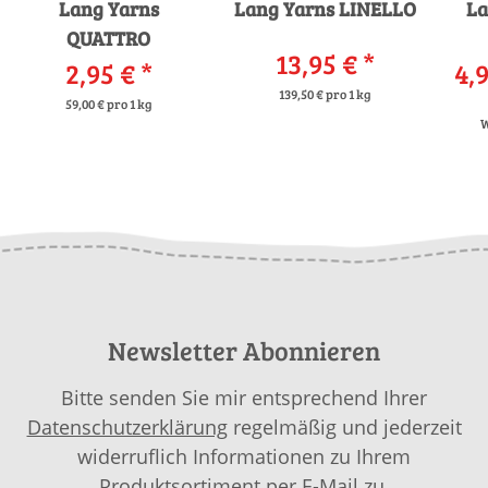
Lang Yarns
Lang Yarns LINELLO
La
QUATTRO
13,95 €
*
2,95 €
*
4,9
139,50 € pro 1 kg
59,00 € pro 1 kg
W
Newsletter Abonnieren
Bitte senden Sie mir entsprechend Ihrer
Datenschutzerklärung
regelmäßig und jederzeit
widerruflich Informationen zu Ihrem
Produktsortiment per E-Mail zu.