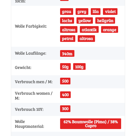
10cm:
grau
grey
lila
violet
lachs
yellow
hellgrün
Wolle Farbigkeit:
altrosa
atlantik
orange
petrol
altrosa
Wolle Lauflänge:
340m
50g
100g
Gewicht:
500
Verbrauch men / M:
Verbrauch women /
400
M:
300
Verbrauch 10Y:
Wolle
62% Baumwolle (Pima) / 38%
Cupro
Hauptmaterial: