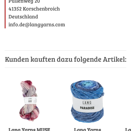
Püllenweg 20
41352 Korschenbroich
Deutschland
info.de@langyarns.com
Kunden kauften dazu folgende Artikel:
Lang Yarns MUSE
Lang Yarns
La