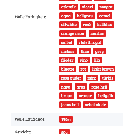
atlantik
ziegel
nougat
aqua
hellgrau
camel
Wolle Farbigkeit:
offwhite
rosé
hellblau
orange neon
marine
salbei
violett royal
melone
lime
grey
flieder
vino
lila
bluette
rot
light brown
rosa puder
mint
türkis
navy
gras
rosa hell
braun
orange
hellgelb
jeans hell
schokolade
Wolle Lauflänge:
135m
Gewicht:
50g