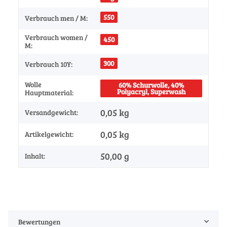
550
Verbrauch men / M:
Verbrauch women /
450
M:
300
Verbrauch 10Y:
Wolle
60% Schurwolle, 40%
Polyacryl, Superwash
Hauptmaterial:
0,05 kg
Versandgewicht:
0,05
kg
Artikelgewicht:
50,00 g
Inhalt:
Bewertungen