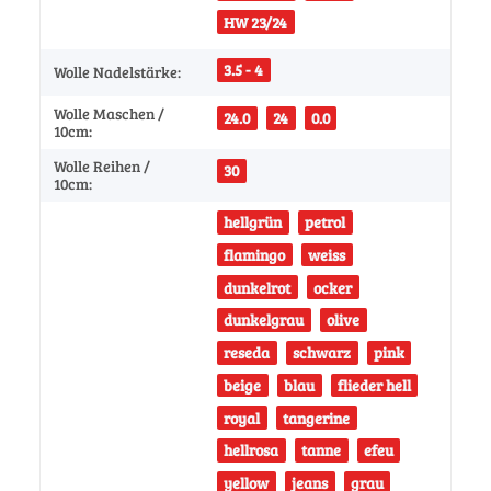
HW 23/24
3.5 - 4
Wolle Nadelstärke:
Wolle Maschen /
24.0
24
0.0
10cm:
Wolle Reihen /
30
10cm:
hellgrün
petrol
flamingo
weiss
dunkelrot
ocker
dunkelgrau
olive
reseda
schwarz
pink
beige
blau
flieder hell
royal
tangerine
hellrosa
tanne
efeu
yellow
jeans
grau