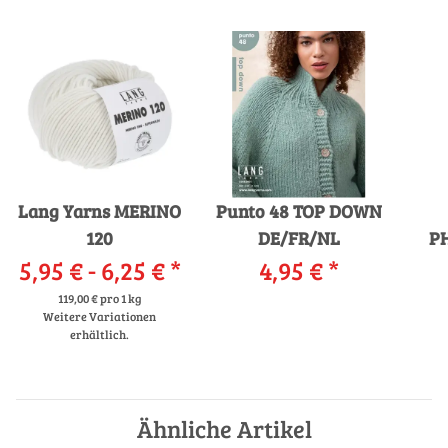
Lang Yarns MERINO
Punto 48 TOP DOWN
120
DE/FR/NL
P
5,95 € -
6,25 €
*
4,95 €
*
119,00 € pro 1 kg
Weitere Variationen
erhältlich.
Ähnliche Artikel