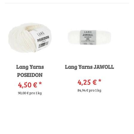
Lang Yarns
Lang Yarns JAWOLL
POSEIDON
4,25 €
*
4,50 €
*
84,94 € pro 1 kg
90,00 € pro 1 kg