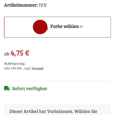
Artikelnummer:
72.V
Farbe wählen
4,75 €
ab
95,00 € pro 1 kg
inkl. 19% USt. , zzgl.
Versand
Sofort verfügbar
x
Dieser Artikel hat Variationen. Wählen Sie