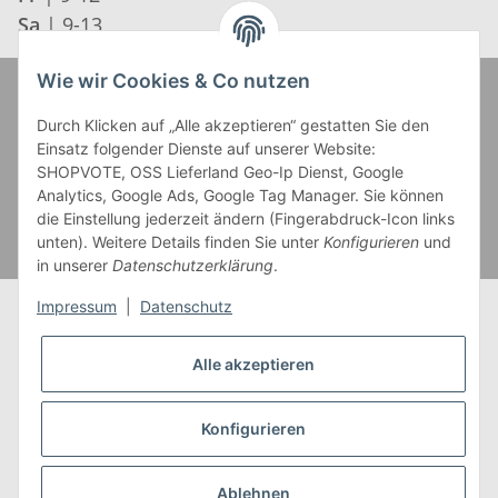
Sa
| 9-13
Wie wir Cookies & Co nutzen
Zahlung und Versand
Durch Klicken auf „Alle akzeptieren“ gestatten Sie den
Einsatz folgender Dienste auf unserer Website:
SHOPVOTE, OSS Lieferland Geo-Ip Dienst, Google
Analytics, Google Ads, Google Tag Manager. Sie können
die Einstellung jederzeit ändern (Fingerabdruck-Icon links
unten). Weitere Details finden Sie unter
Konfigurieren
und
in unserer
Datenschutzerklärung
.
Impressum
|
Datenschutz
Alle akzeptieren
* Alle Preise inkl. gesetzlicher USt., zzgl.
Versand
** Gilt für Lieferungen innerhalb Deutschlands,
Konfigurieren
Lieferzeiten für andere Länder entnehmen Sie bitte
unserer
Versandkostenübersicht
Ablehnen