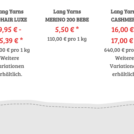
ang Yarns
Lang Yarns
Lang Yar
HAIR LUXE
MERINO 200 BEBE
CASHME
9,95 € -
5,50 €
*
16,00 €
PREMIU
5,39 €
*
110,00 € pro 1 kg
17,00 
00 € pro 1 kg
640,00 € pro
Weitere
Weitere
ariationen
Variation
rhältlich.
erhältlic