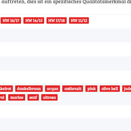
uftreten, dies ist ein spezifisches Qualitätsmerkmal d
HW 16/17
HW 14/15
HW 17/18
HW 11/12
kelrot
dunkelbraun
acqua
anthrazit
pink
olive hell
jad
rol
marine
senf
altrosa