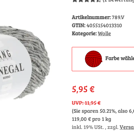
Artikelnummer:
789.V
GTIN:
4055154013310
Kategorie:
Wolle
Farbe wähl
5,95 €
UVP
:
11,95 €
(Sie sparen
50.21%
, also
6,
119,00 € pro 1 kg
inkl. 19% USt. , zzgl.
Vers