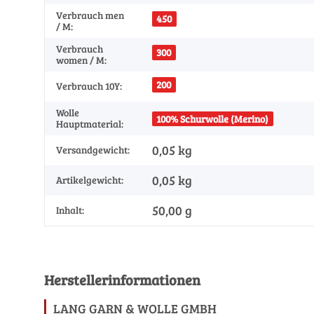
Verbrauch men
450
/ M:
Verbrauch
300
women / M:
200
Verbrauch 10Y:
Wolle
100% Schurwolle (Merino)
Hauptmaterial:
0,05 kg
Versandgewicht:
0,05
kg
Artikelgewicht:
50,00 g
Inhalt:
Herstellerinformationen
LANG GARN & WOLLE GMBH