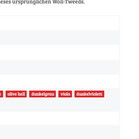
ieses ursprünglichen Woll-Tweeds.
e
olive hell
dunkelgrau
viola
dunkelviolett