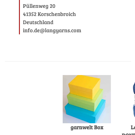
Püllenweg 20
41352 Korschenbroich
Deutschland
info.de@langyarns.com
garnwelt Box
L