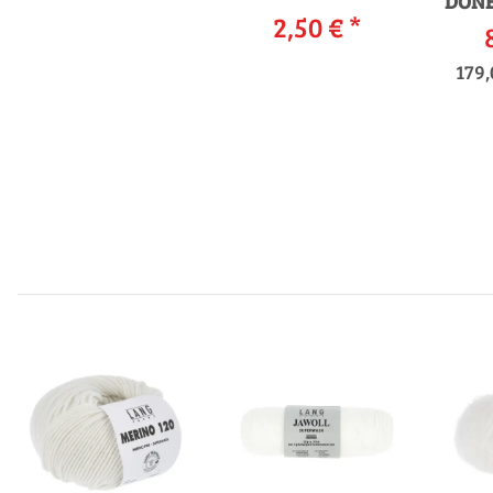
DONE
2,50 €
*
179,