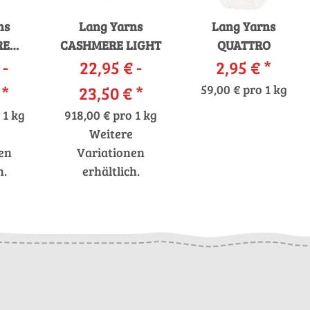
ns
Lang Yarns
Lang Yarns
RE
CASHMERE LIGHT
QUATTRO
 -
M
22,95 € -
2,95 €
*
€
*
23,50 €
*
59,00 € pro 1 kg
 1 kg
918,00 € pro 1 kg
Weitere
en
Variationen
h.
erhältlich.