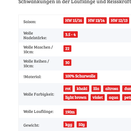
Schwankungen in der Lauflänge und Reisskraft a
HW 15/16
HW 13/14
HW 12/13
Saison:
Wolle
3.5 - 4
Nadelstärke:
Wolle Maschen /
22
10cm:
Wolle Reihen /
30
10cm:
100% Schurwolle
!Material:
rot
khaki
lila
altrosa
dun
Wolle Farbigkeit:
light brown
violet
aqua
pet
Wolle Lauflänge:
190m
kgg
50g
Gewicht: