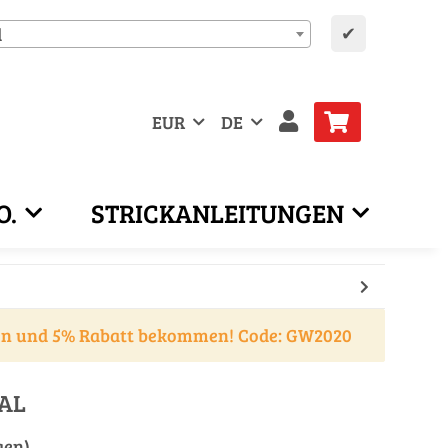
✔
d
EUR
DE
O.
STRICKANLEITUNGEN
en und 5% Rabatt bekommen! Code: GW2020
AL
gen)