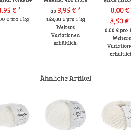
GAL TWEED+
MERINO 400 LACE
SOXX COLO
8,95 €
*
3,95 €
*
0,00 € 
FACH
ab
00 € pro 1 kg
158,00 € pro 1 kg
8,50 €
Weitere
0,00 € pro 
Variationen
Weitere
erhältlich.
Variation
erhältlic
Ähnliche Artikel