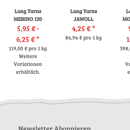
Lang Yarns
Lang Yarns
L
MERINO 120
JAWOLL
MO
5,95 € -
4,25 €
*
6,25 €
*
84,94 € pro 1 kg
1
119,00 € pro 1 kg
398,
Weitere
Variationen
V
erhältlich.
e
Newsletter Abonnieren