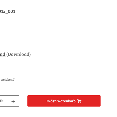
015_001
and
(Download)
abweichend)
tk
In den Warenkorb