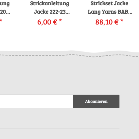
tung
Strickanleitung
Strickset Jacke
-20
Jacke 222-23
Lang Yarns BABY
NS
*
LANGYARNS KIM
6,00 €
*
ALPACA mit
88,10 €
*
ls
als download
Anleitung in
d
garnwelt-Box
Abonnieren