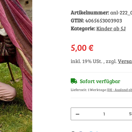
Artikelnummer:
anl-222_
GTIN:
4065653003903
Kategorie:
Kinder ab 5J
5,00 €
inkl. 19% USt. , zzgl.
Vers
Sofort verfügbar
Lieferzeit:
1 Werktage
(DE - Ausland 
S