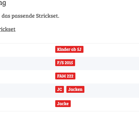
ng
g das passende Strickset.
rickset
Kinder ab 5J
F/S 2015
FAM 222
JC
Jacken
Jacke