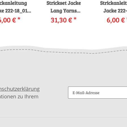
ickanleitung
Strickset Jacke
Strickanlei
ke 222-18_01
Lang Yarns
Jacke 222
GYARNS BABY
6,00 €
*
DONEGAL mit
31,30 €
*
LANGYAR
6,00 €
LPACA als
Anleitung in
AIROLO a
download
garnwelt-Box
downloa
nschutzerklärung
ationen zu Ihrem