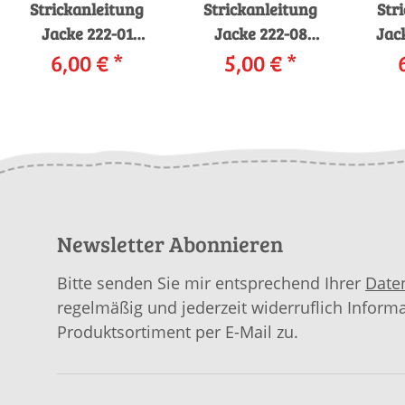
Strickanleitung
Strickanleitung
Str
Jacke 222-01
Jacke 222-08
Jac
LANGYARNS YAK /
6,00 €
*
LANGYARNS
5,00 €
*
LAN
DONEGAL als
CASHMERE
A
download
CLASSIC als
download
Newsletter Abonnieren
Bitte senden Sie mir entsprechend Ihrer
Date
regelmäßig und jederzeit widerruflich Inform
Produktsortiment per E-Mail zu.