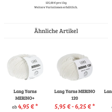
125,00 € pro 1 kg
Weitere Variationen erhältlich.
Ähnliche Artikel
Lang Yarns
Lang Yarns MERINO
Lan
MERINO+
120
4,95 €
*
5,95 € -
6,25 €
*
ab