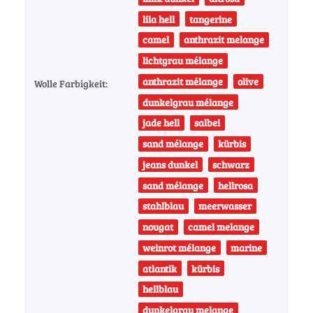
lila hell
tangerine
camel
anthrazit melange
lichtgrau mélange
anthrazit mélange
olive
Wolle Farbigkeit:
dunkelgrau mélange
jade hell
salbei
sand mélange
kürbis
jeans dunkel
schwarz
sand mélange
hellrosa
stahlblau
meerwasser
nougat
camel melange
weinrot mélange
marine
atlantik
kürbis
hellblau
dunkelgrau melange