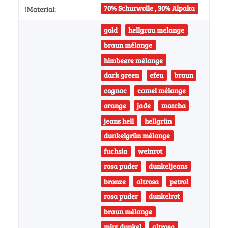
70% Schurwolle , 30% Alpaka
!Material:
gold
hellgrau melange
braun mélange
himbeere mélange
dark green
efeu
braun
cognac
camel mélange
orange
jade
matcha
jeans hell
hellgrün
dunkelgrün mélange
fuchsia
weinrot
rosa puder
dunkeljeans
bronze
altrosa
petrol
rosa puder
dunkelrot
braun mélange
mint dunkel
altrosa