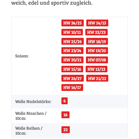
weich, edel und sportiv zugleich.
HW 24/25
HW 14/15
HW 10/11
HW 22/23
HW 25/26
HW 18/19
HW 23/24
HW 19/20
Saison:
HW 20/21
HW 07/08
HW 15/16
HW 12/13
HW 26/27
HW 21/22
HW 16/17
6
Wolle Nadelstärke:
Wolle Maschen /
16
10cm:
Wolle Reihen /
22
10cm: