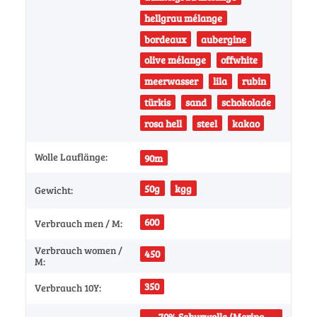
hellgrau mélange
bordeaux
aubergine
olive mélange
offwhite
meerwasser
lila
rubin
türkis
sand
schokolade
rosa hell
steel
kakao
Wolle Lauflänge:
90m
50g
kgg
Gewicht:
600
Verbrauch men / M:
Verbrauch women /
450
M:
350
Verbrauch 10Y:
70% Schurwolle (Merino