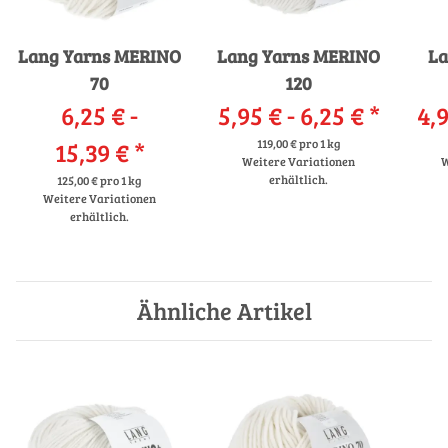
Lang Yarns MERINO
Lang Yarns MERINO
La
70
120
6,25 € -
5,95 € -
6,25 €
*
4,9
15,39 €
*
119,00 € pro 1 kg
Weitere Variationen
W
erhältlich.
125,00 € pro 1 kg
Weitere Variationen
erhältlich.
Ähnliche Artikel