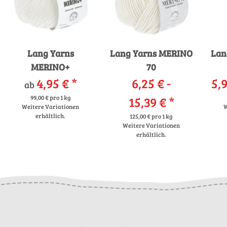
Lang Yarns
Lang Yarns MERINO
Lan
MERINO+
70
4,95 €
*
6,25 € -
5,9
ab
99,00 € pro 1 kg
15,39 €
*
Weitere Variationen
W
erhältlich.
125,00 € pro 1 kg
Weitere Variationen
erhältlich.