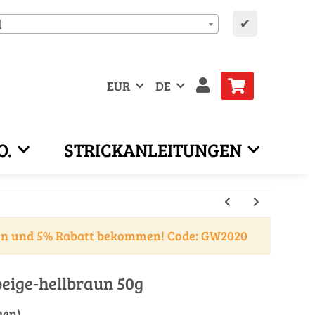
✔
d
EUR
DE
O.
STRICKANLEITUNGEN
en und 5% Rabatt bekommen! Code: GW2020
beige-hellbraun 50g
gen)