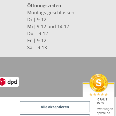
Öffnungszeiten
Montags geschlossen
Di
| 9-12
Mi
| 9-12 und 14-17
Do
| 9-12
Fr
| 9-12
Sa
| 9-13
SEHR GUT
4.95 / 5
Alle akzeptieren
aus 92 Bewertungen
bei: shopvote.de