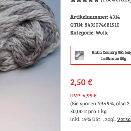
Artikelnummer:
4314
GTIN:
8435074681510
Kategorie:
Wolle
Katia Country 051 bei
hellbraun 50g
2,50 €
UVP
:
4,95 €
(Sie sparen
49.49%
, also
2
50,00 € pro 1 kg
inkl. 19% USt. , zzgl.
Vers