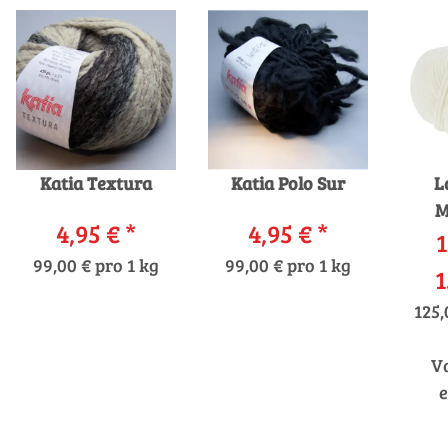
Katia Textura
Katia Polo Sur
L
M
4,95 €
*
4,95 €
*
1
99,00 € pro 1 kg
99,00 € pro 1 kg
1
125,
V
e