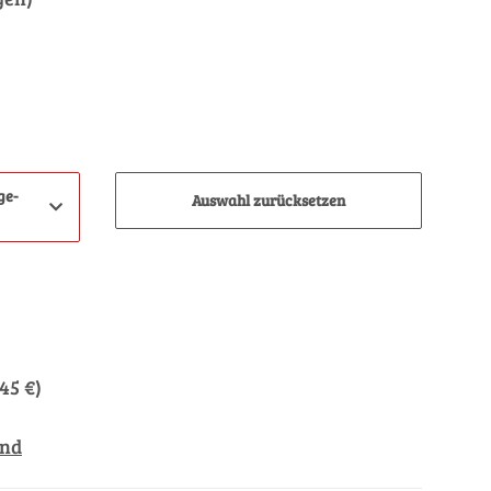
ge-
Auswahl zurücksetzen
,45 €
)
and