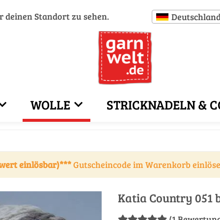
ür deinen Standort zu sehen.
Deutschlan
WOLLE
STRICKNADELN & C
wert einlösbar)***
Gutscheincode im Warenkorb einlös
Katia Country 051 
(1 Bewertun