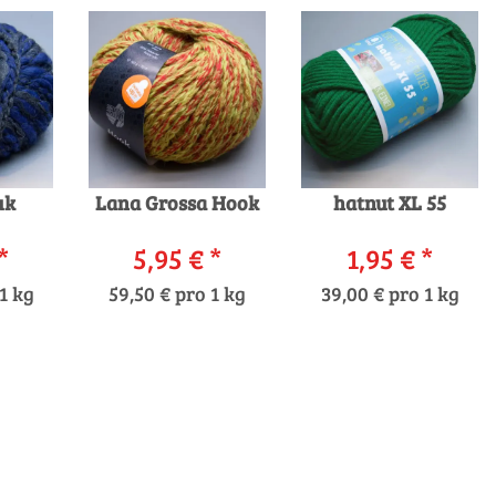
uk
Lana Grossa Hook
hatnut XL 55
*
5,95 €
*
1,95 €
*
1 kg
59,50 € pro 1 kg
39,00 € pro 1 kg