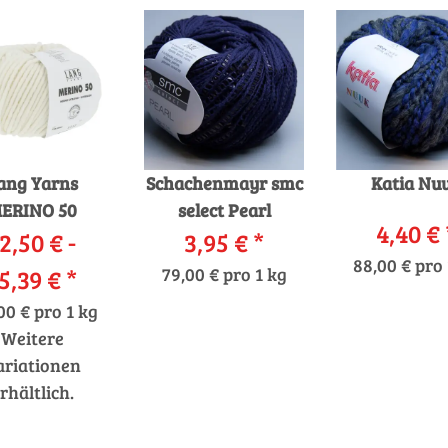
ang Yarns
Schachenmayr smc
Katia Nu
ERINO 50
select Pearl
4,40 €
2,50 € -
3,95 €
*
88,00 € pro 
5,39 €
*
79,00 € pro 1 kg
00 € pro 1 kg
Weitere
ariationen
rhältlich.