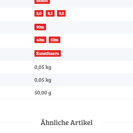
belebt
8,0
8,5
9,0
90m
40m
50m
Kunstfasern
0,05 kg
0,05
kg
50,00 g
Ähnliche Artikel