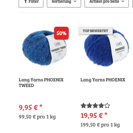
Filter
Sortierung
Artikel pro Seite
TOP BEWERTET
50%
Lang Yarns PHOENIX
Lang Yarns PHOENIX
TWEED
9,95 €
*
19,95 €
*
99,50 € pro 1 kg
199,50 € pro 1 kg