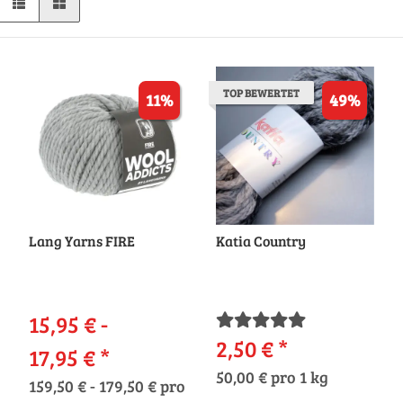
TOP BEWERTET
11%
49%
Lang Yarns FIRE
Katia Country
15,95 € -
2,50 €
*
17,95 €
*
50,00 € pro 1 kg
159,50 € - 179,50 € pro