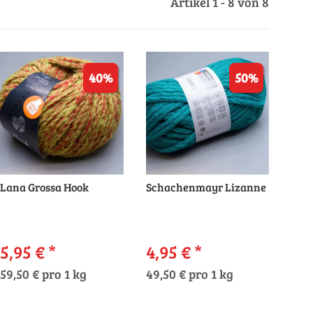
Artikel 1 - 8 von 8
40%
50%
Lana Grossa Hook
Schachenmayr Lizanne
5,95 €
*
4,95 €
*
59,50 € pro 1 kg
49,50 € pro 1 kg