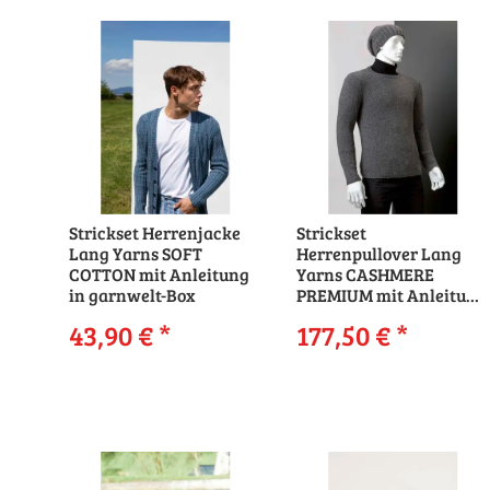
Strickset Herrenjacke
Strickset
Lang Yarns SOFT
Herrenpullover Lang
COTTON mit Anleitung
Yarns CASHMERE
in garnwelt-Box
PREMIUM mit Anleitung
in garnwelt-Box
43,90 €
*
177,50 €
*