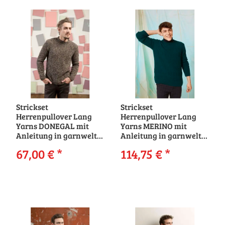
Strickset
Strickset
Herrenpullover Lang
Herrenpullover Lang
Yarns DONEGAL mit
Yarns MERINO mit
Anleitung in garnwelt-
Anleitung in garnwelt-
Box
Box
67,00 €
*
114,75 €
*