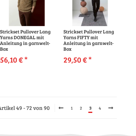
Strickset Pullover Lang
Strickset Pullover Lang
Yarns DONEGAL mit
Yarns FIFTY mit
Anleitung in garnwelt-
Anleitung in garnwelt-
Box
Box
56,10 €
*
29,50 €
*
Artikel 49 - 72 von 90
1
2
3
4