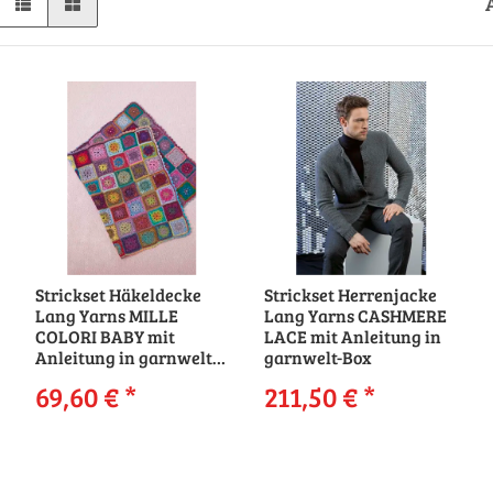
Strickset Häkeldecke
Strickset Herrenjacke
Lang Yarns MILLE
Lang Yarns CASHMERE
COLORI BABY mit
LACE mit Anleitung in
Anleitung in garnwelt-
garnwelt-Box
Box
69,60 €
*
211,50 €
*