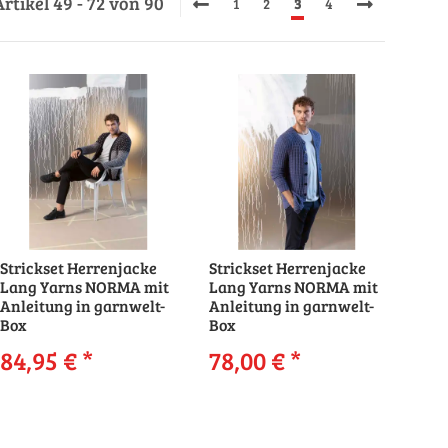
Artikel 49 - 72 von 90
1
2
3
4
Strickset Herrenjacke
Strickset Herrenjacke
Lang Yarns NORMA mit
Lang Yarns NORMA mit
Anleitung in garnwelt-
Anleitung in garnwelt-
Box
Box
84,95 €
*
78,00 €
*