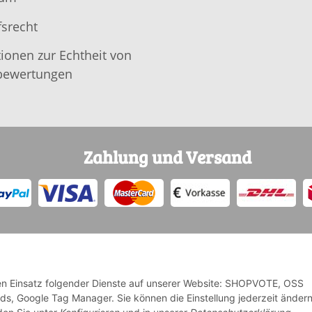
srecht
ionen zur Echtheit von
ewertungen
Zahlung und Versand
 den Einsatz folgender Dienste auf unserer Website: SHOPVOTE, OSS
Ads, Google Tag Manager. Sie können die Einstellung jederzeit änder
* Alle Preise inkl. gesetzlicher USt., zzgl.
Versand