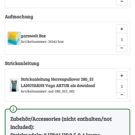
−
Aufmachung
+
garnwelt Box
Artikelnummer:
26141-box
−
Strickanleitung
+
Strickanleitung Herrenpullover 280_55
LANGYARNS Vaya ARTUR als download
Artikelnummer:
anl-280_055_001
−
Zubehör/Accessories (nicht enthalten/not
included):
Stricknadeln: 3 UK:11 US:2.5 & 1 kurze