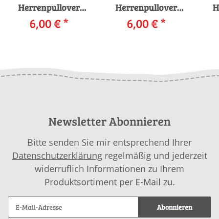
Herrenpullover
Herrenpullover
H
280_55 LANGYARNS
6,00 €
*
280_34 LANGYARNS
6,00 €
*
Lan
Vaya ARTUR als
Oceania ADRIAN als
download
download
Newsletter Abonnieren
Bitte senden Sie mir entsprechend Ihrer
Datenschutzerklärung
regelmäßig und jederzeit
widerruflich Informationen zu Ihrem
Produktsortiment per E-Mail zu.
Abonnieren