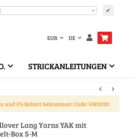
✔
d
EUR
DE
O.
STRICKANLEITUNGEN
en und 5% Rabatt bekommen! Code: GW2020
llover Lang Yarns YAK mit
elt-Box S-M