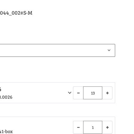
_044_002#S-M
6
−
+
3.0026
−
+
41-box