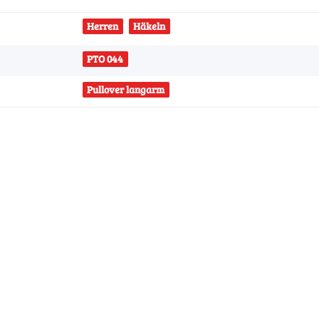
Herren
Häkeln
PTO 044
Pullover langarm