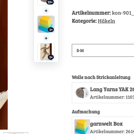
13×
+
Artikelnummer:
kon-901
Kategorie:
Häkeln
1×
+
S-M
1×
Wolle nach Strickanleitung
Lang Yarns YAK 2
Artikelnummer:
110
Aufmachung
garnwelt Box
Artikelnummer:
261