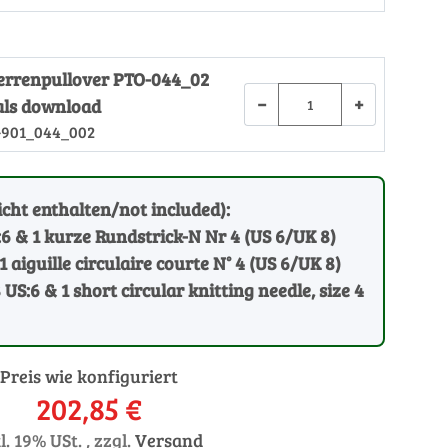
Herrenpullover PTO-044_02
−
+
ls download
-901_044_002
cht enthalten/not included):
:6 & 1 kurze Rundstrick-N Nr 4 (US 6/UK 8)
1 aiguille circulaire courte N° 4 (US 6/UK 8)
 US:6 & 1 short circular knitting needle, size 4
Preis wie konfiguriert
202,85 €
l. 19% USt. , zzgl.
Versand