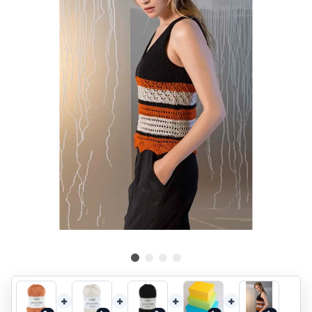
+
+
+
+