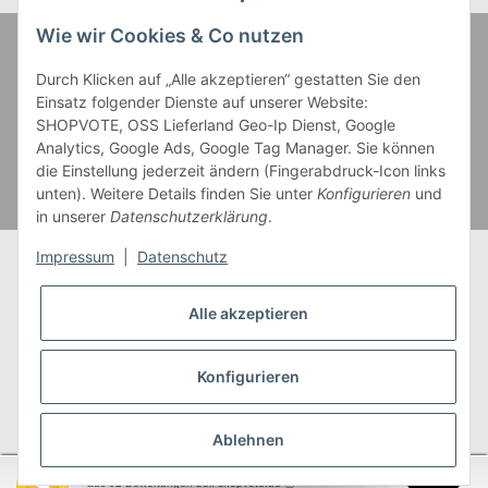
Wie wir Cookies & Co nutzen
Zahlung und Versand
Durch Klicken auf „Alle akzeptieren“ gestatten Sie den
Einsatz folgender Dienste auf unserer Website:
SHOPVOTE, OSS Lieferland Geo-Ip Dienst, Google
Analytics, Google Ads, Google Tag Manager. Sie können
die Einstellung jederzeit ändern (Fingerabdruck-Icon links
unten). Weitere Details finden Sie unter
Konfigurieren
und
in unserer
Datenschutzerklärung
.
Impressum
|
Datenschutz
Alle akzeptieren
* Alle Preise inkl. gesetzlicher USt., zzgl.
Versand
** Gilt für Lieferungen innerhalb Deutschlands,
Konfigurieren
Lieferzeiten für andere Länder entnehmen Sie bitte
unserer
Versandkostenübersicht
Ablehnen
SEHR GUT
(4.95 / 5)
aus
92
Bewertungen bei: shopvote.de ⓘ