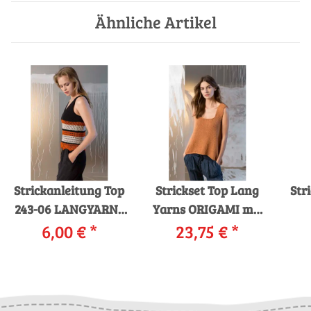
Ähnliche Artikel
Strickanleitung Top
Strickset Top Lang
Str
243-06 LANGYARNS
Yarns ORIGAMI mit
QUATTRO als
6,00 €
*
Anleitung in
23,75 €
*
LA
download
garnwelt-Box