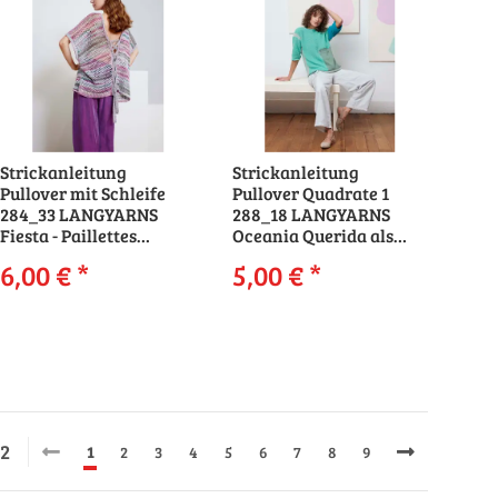
Strickanleitung
Strickanleitung
Pullover mit Schleife
Pullover Quadrate 1
284_33 LANGYARNS
288_18 LANGYARNS
Fiesta - Paillettes
Oceania Querida als
TEONA als download
download
6,00 €
*
5,00 €
*
72
1
2
3
4
5
6
7
8
9