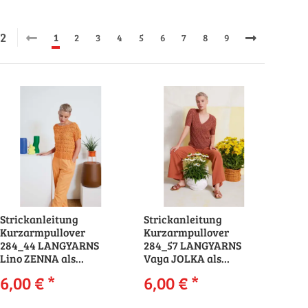
72
1
2
3
4
5
6
7
8
9
Strickanleitung
Strickanleitung
Kurzarmpullover
Kurzarmpullover
284_44 LANGYARNS
284_57 LANGYARNS
Lino ZENNA als
Vaya JOLKA als
download
download
6,00 €
*
6,00 €
*