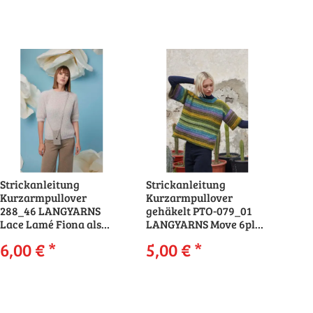
Strickanleitung
Strickanleitung
Kurzarmpullover
Kurzarmpullover
288_46 LANGYARNS
gehäkelt PTO-079_01
Lace Lamé Fiona als
LANGYARNS Move 6ply
download
UNEXPECTED MOVE als
6,00 €
*
5,00 €
*
download