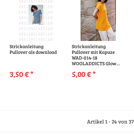
Strickanleitung
Strickanleitung
Pullover als download
Pullover mit Kapuze
WAD-014-18
WOOLADDICTS Glow
CASTLE KEEP als
3,50 €
*
5,00 €
*
download
Artikel 1 - 24 von 3