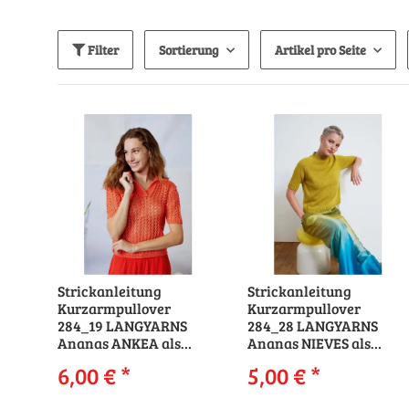
Filter
Sortierung
Artikel pro Seite
Strickanleitung
Strickanleitung
Kurzarmpullover
Kurzarmpullover
284_19 LANGYARNS
284_28 LANGYARNS
Ananas ANKEA als
Ananas NIEVES als
download
download
6,00 €
*
5,00 €
*