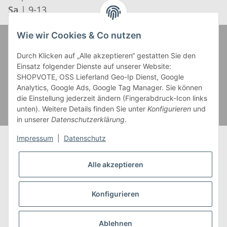
Sa
| 9-13
Wie wir Cookies & Co nutzen
Zahlung und Versand
Durch Klicken auf „Alle akzeptieren“ gestatten Sie den
Einsatz folgender Dienste auf unserer Website:
SHOPVOTE, OSS Lieferland Geo-Ip Dienst, Google
Analytics, Google Ads, Google Tag Manager. Sie können
die Einstellung jederzeit ändern (Fingerabdruck-Icon links
unten). Weitere Details finden Sie unter
Konfigurieren
und
in unserer
Datenschutzerklärung
.
Impressum
|
Datenschutz
Alle akzeptieren
* Alle Preise inkl. gesetzlicher USt., zzgl.
Versand
** Gilt für Lieferungen innerhalb Deutschlands,
Konfigurieren
Lieferzeiten für andere Länder entnehmen Sie bitte
unserer
Versandkostenübersicht
Ablehnen