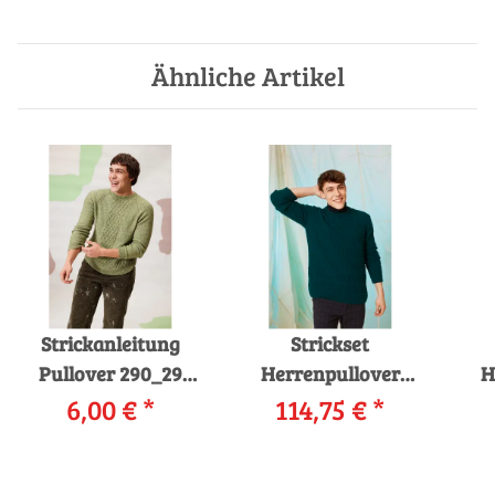
Ähnliche Artikel
Strickanleitung
Strickset
Pullover 290_29
Herrenpullover
H
LANGYARNS Vaya
6,00 €
*
Lang Yarns MERINO
114,75 €
*
Lan
Tavio als download
mit Anleitung in
mi
garnwelt-Box