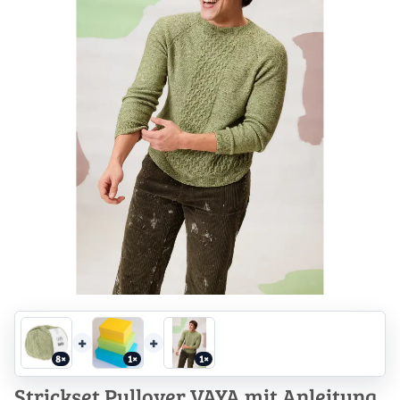
+
+
8×
1×
1×
Strickset Pullover VAYA mit Anleitung