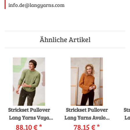
info.de@langyarns.com
Ähnliche Artikel
Strickset Pullover
Strickset Pullover
St
Lang Yarns Vaya
Lang Yarns Avalon
La
Tavio mit Anleitung
88,10 €
*
Elara mit Anleitung
78,15 €
*