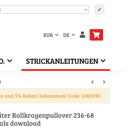
✔
d
EUR
DE
O.
STRICKANLEITUNGEN
d
en und 5% Rabatt bekommen! Code: GW2020
iter Rollkragenpullover 236-68
ls download