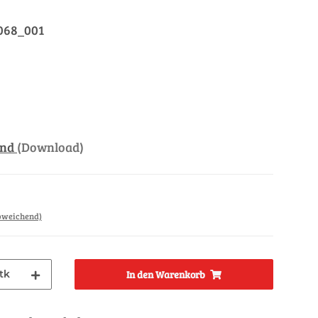
068_001
and
(Download)
abweichend)
tk
In den Warenkorb