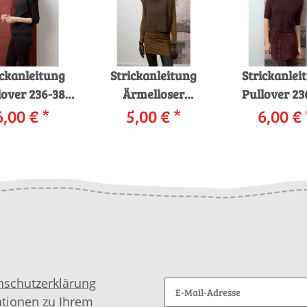
ickanleitung
Strickanleitung
Strickanlei
lover 236-38
Ärmelloser
Pullover 23
YARNS NOVA
6,00 €
*
Pullover 236-69
5,00 €
*
LANGYAR
6,00 €
s download
LANGYARNS
MOHAIR L
MALOU LIGHT als
PAILLETTES
download
downloa
nschutzerklärung
ationen zu Ihrem