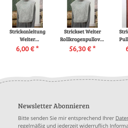
Strickanleitung
Strickset Weiter
Str
Weiter
Rollkragenpullover
Pul
Rollkragenpullover
6,00 €
*
56,30 €
Lang Yarns
*
LANG
236-48 LANGYARNS
MOHAIR LUXE mit
al
MOHAIR LUXE als
Anleitung in
download
garnwelt-Box
Newsletter Abonnieren
Bitte senden Sie mir entsprechend Ihrer
Date
regelmäßig und jederzeit widerruflich Inform