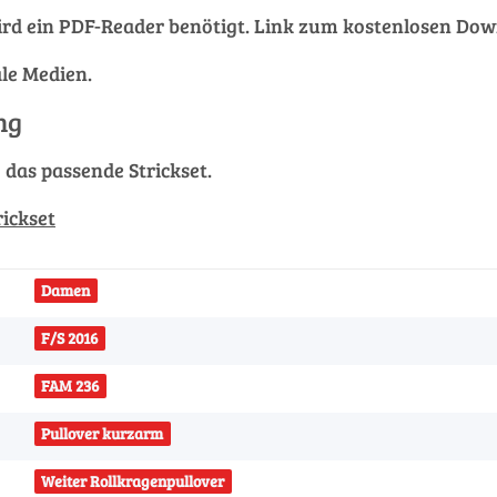
rd ein PDF-Reader benötigt. Link zum kostenlosen Do
ale Medien.
ng
g das passende Strickset.
rickset
Damen
F/S 2016
FAM 236
Pullover kurzarm
Weiter Rollkragenpullover