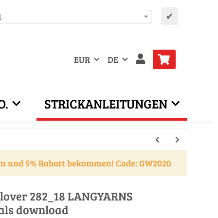
✔
d
EUR
DE
O.
STRICKANLEITUNGEN
en und 5% Rabatt bekommen! Code: GW2020
ullover 282_18 LANGYARNS
als download