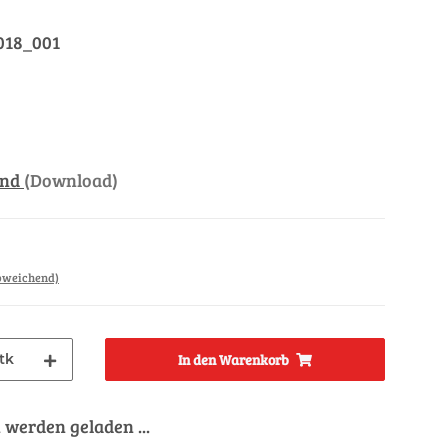
018_001
and
(Download)
abweichend)
tk
In den Warenkorb
werden geladen ...