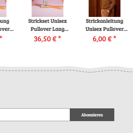
tung
Strickset Unisex
Strickanleitung
over
Pullover Lang
Unisex Pullover
*
Yarns Muse
36,50 €
*
282_32 LANGYARNS
6,00 €
*
Muse
DUNCAN mit
Yak MATTEO als
ls
Anleitung in
download
d
garnwelt-Box
Abonnieren