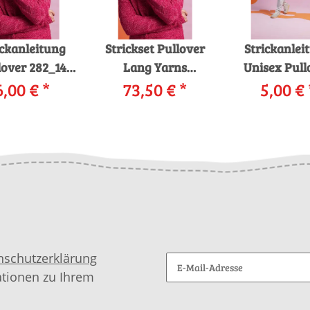
ickanleitung
Strickset Pullover
Strickanlei
lover 282_14
Lang Yarns
Unisex Pull
ANGYARNS
6,00 €
*
Fortuna DAN mit
73,50 €
*
5,00 €
282_07
tuna DAN als
Anleitung in
LANGYARNS 
download
garnwelt-Box
DUNCAN a
downloa
nschutzerklärung
ationen zu Ihrem