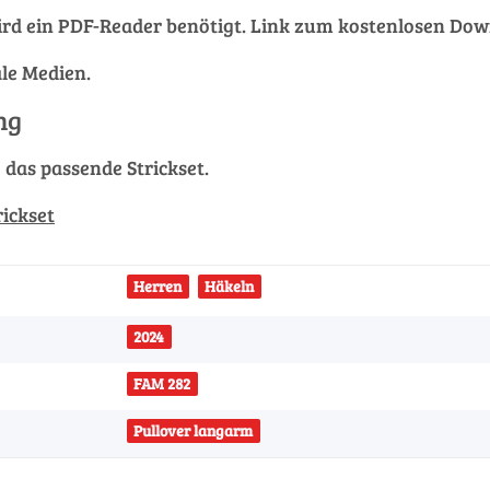
rd ein PDF-Reader benötigt. Link zum kostenlosen Do
ale Medien.
ng
g das passende Strickset.
rickset
Herren
Häkeln
2024
FAM 282
Pullover langarm