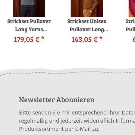
Strickset Pullover
Strickset Unisex
Str
Lang Yarns
Pullover Lang
Pul
Lambswool CALEB
179,05 €
*
Yarns Yak MATTEO
143,05 €
*
L
mit Anleitung in
mit Anleitung in
For
garnwelt-Box
garnwelt-Box
Newsletter Abonnieren
Bitte senden Sie mir entsprechend Ihrer
Date
regelmäßig und jederzeit widerruflich Inform
Produktsortiment per E-Mail zu.