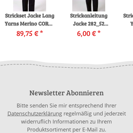
Strickset Jacke Lang
Strickanleitung
Stri
Yarns Merino COREY
Jacke 282_52
Y
mit Anleitung in
89,75 €
*
LANGYARNS
6,00 €
*
ELI
garnwelt-Box
Fortuna ELIAS als
i
download
Newsletter Abonnieren
Bitte senden Sie mir entsprechend Ihrer
Datenschutzerklärung
regelmäßig und jederzeit
widerruflich Informationen zu Ihrem
Produktsortiment per E-Mail zu.