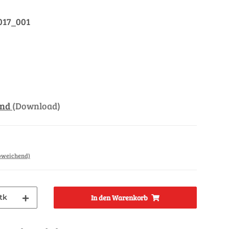
017_001
and
(Download)
abweichend)
tk
In den Warenkorb