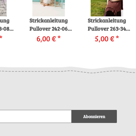
tung
Strickanleitung
Strickanleitung
3-08
Pullover 242-06
Pullover 263-34
NS
*
LANGYARNS
6,00 €
*
LANGYARNS
5,00 €
*
ls
EOWYN als
DIVINA als
d
download
download
Abonnieren