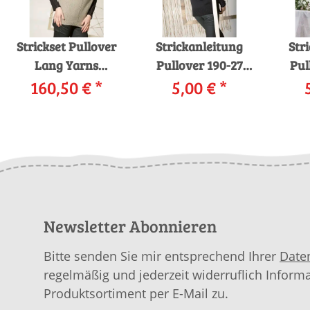
Strickset Pullover
Strickanleitung
Str
Lang Yarns
Pullover 190-27
Pul
160,50 €
CASHMERE
*
LANGYARNS
5,00 €
*
LANG
PREMIUM mit
CASHMERE
al
Anleitung in
PREMIUM als
garnwelt-Box
download
Newsletter Abonnieren
Bitte senden Sie mir entsprechend Ihrer
Date
regelmäßig und jederzeit widerruflich Inform
Produktsortiment per E-Mail zu.