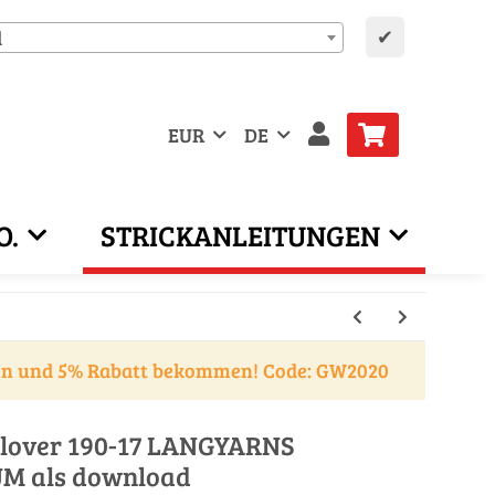
✔
d
EUR
DE
O.
STRICKANLEITUNGEN
en und 5% Rabatt bekommen! Code: GW2020
ullover 190-17 LANGYARNS
M als download