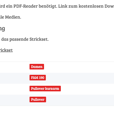
rd ein PDF-Reader benötigt. Link zum kostenlosen Do
ale Medien.
ng
g das passende Strickset.
rickset
Damen
FAM 190
Pullover kurzarm
Pullover