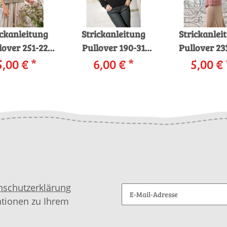
ickanleitung
Strickanleitung
Strickanlei
lover 251-22
Pullover 190-31
Pullover 23
YARNS LINDA
5,00 €
*
LANGYARNS
6,00 €
*
LANGYAR
5,00 €
s download
MERINO 400 LACE
GRANDE a
als download
downloa
nschutzerklärung
ationen zu Ihrem