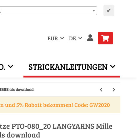
✔
d
EUR
DE
O.
STRICKANLEITUNGEN
UBBE als download
en und 5% Rabatt bekommen! Code: GW2020
ütze PTO-080_20 LANGYARNS Mille
als download