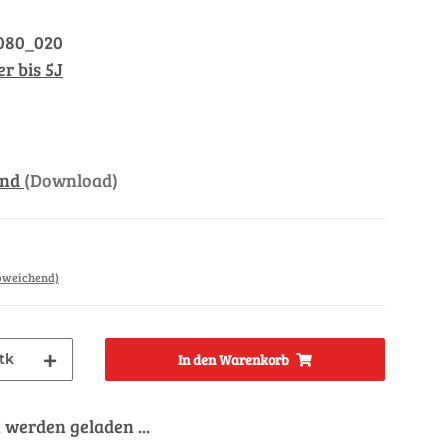
080_020
r bis 5J
and
(Download)
abweichend)
tk
In den Warenkorb
werden geladen ...