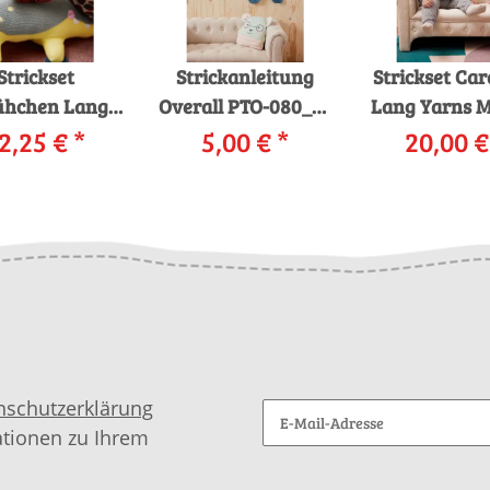
Strickset
Strickanleitung
Strickset Ca
ühchen Lang
Overall PTO-080_01
Lang Yarns M
Merino Bébé
2,25 €
*
LANGYARNS
5,00 €
*
Bébé THEO
20,00 
AYSA mit
Merino 200 Bébé
Anleitung
leitung in
ANGEL als
garnwelt-
rnwelt-Box
download
nschutzerklärung
ationen zu Ihrem