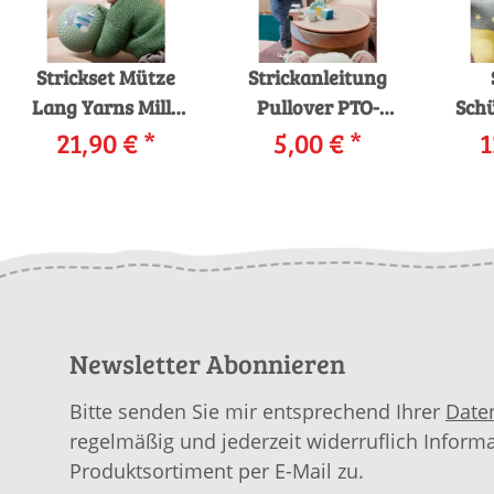
Strickset Mütze
Strickanleitung
Lang Yarns Mille
Pullover PTO-
Sch
Colori Baby UBBE
21,90 €
*
080_11 LANGYARNS
5,00 €
*
Yarns 
1
mit Anleitung in
Merino 200 Bébé
K
garnwelt-Box
Color DAGMAR als
An
download
ga
Newsletter Abonnieren
Bitte senden Sie mir entsprechend Ihrer
Date
regelmäßig und jederzeit widerruflich Inform
Produktsortiment per E-Mail zu.