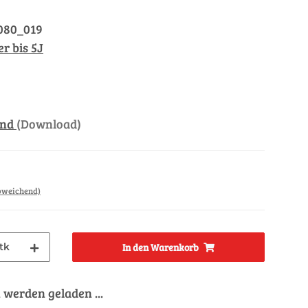
080_019
r bis 5J
and
(Download)
abweichend)
tk
In den Warenkorb
werden geladen ...