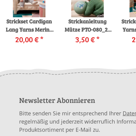
Strickset Cardigan
Strickanleitung
Stric
Lang Yarns Merino
Mütze PTO-080_20
Yarns 
Bébé THEO mit
20,00 €
*
LANGYARNS Mille
3,50 €
*
Co
2
Anleitung in
Colori Baby UBBE
An
garnwelt-Box
als download
ga
Newsletter Abonnieren
Bitte senden Sie mir entsprechend Ihrer
Date
regelmäßig und jederzeit widerruflich Inform
Produktsortiment per E-Mail zu.