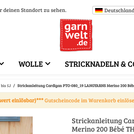
ür deinen Standort zu sehen.
Deutschlan
WOLLE
STRICKNADELN & C
bis 5J
Strickanleitung Cardigan PTO-080_19 LANGYARNS Merino 200 Béb
wert einlösbar)***
Gutscheincode im Warenkorb einlös
Strickanleitung C
Merino 200 Bébé T