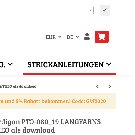
✔
d
EUR
DE
O.
STRICKANLEITUNGEN
é THEO als download
en und 5% Rabatt bekommen! Code: GW2020
ardigan PTO-080_19 LANGYARNS
HEO als download