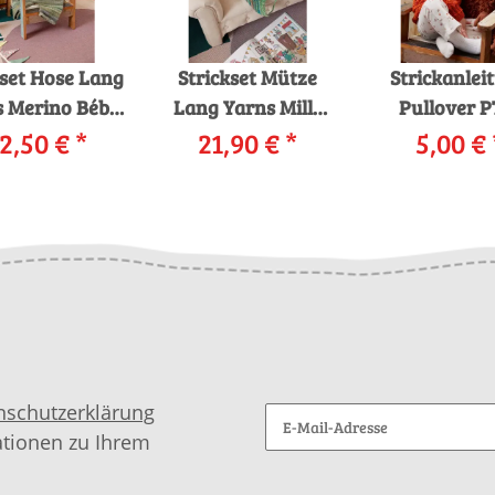
kset Hose Lang
Strickset Mütze
Strickanlei
Merino Bébé
Lang Yarns Mille
Pullover P
lor TIM mit
2,50 €
*
Colori Baby FINLEY
21,90 €
*
5,00 €
080_09
leitung in
mit Anleitung in
LANGYAR
rnwelt-Box
garnwelt-Box
Merino 200 
SELMA a
downloa
nschutzerklärung
ationen zu Ihrem