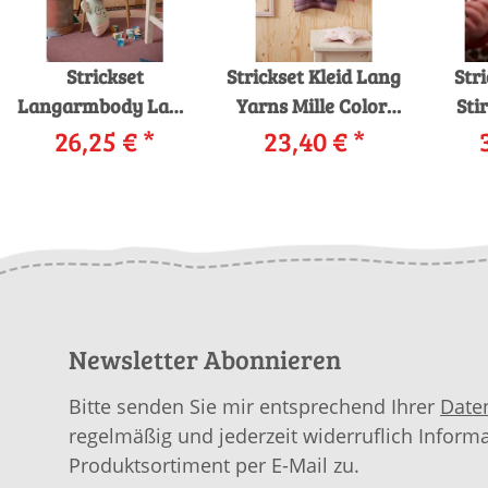
Strickset
Strickset Kleid Lang
Str
Langarmbody Lang
Yarns Mille Colori
Sti
Yarns Merino Bébé
26,25 €
*
Baby AMALIE mit
23,40 €
*
ISLA mit Anleitung
Anleitung in
L
in garnwelt-Box
garnwelt-Box
Mer
YLVA
Newsletter Abonnieren
Bitte senden Sie mir entsprechend Ihrer
Date
regelmäßig und jederzeit widerruflich Inform
Produktsortiment per E-Mail zu.