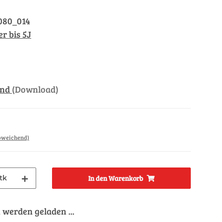
080_014
r bis 5J
and
(Download)
abweichend)
tk
In den Warenkorb
werden geladen ...