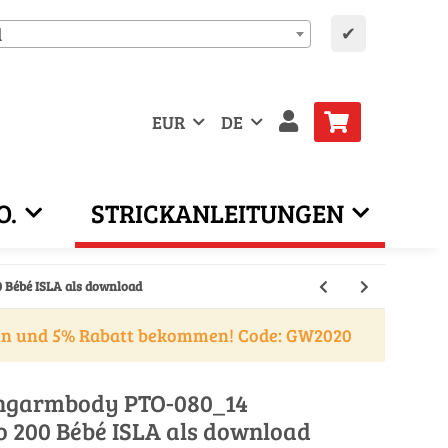
✔
d
EUR
DE
O.
STRICKANLEITUNGEN
Bébé ISLA als download
en und 5% Rabatt bekommen! Code: GW2020
angarmbody PTO-080_14
200 Bébé ISLA als download