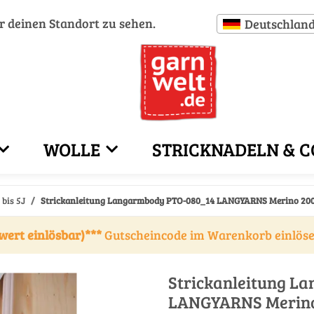
ür deinen Standort zu sehen.
Deutschlan
WOLLE
STRICKNADELN & C
bis 5J
Strickanleitung Langarmbody PTO-080_14 LANGYARNS Merino 200 
wert einlösbar)***
Gutscheincode im Warenkorb einlös
Strickanleitung L
LANGYARNS Merino 