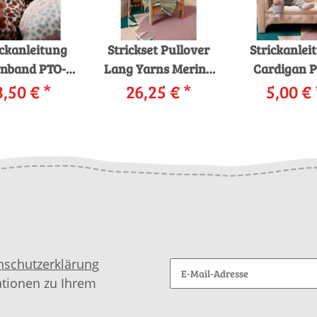
ickanleitung
Strickset Pullover
Strickanlei
rnband PTO-
Lang Yarns Merino
Cardigan P
3,50 €
080_07
*
Bébé ODIN mit
26,25 €
*
5,00 €
080_19
ANGYARNS
Anleitung in
LANGYAR
ino 200 Bébé
garnwelt-Box
Merino 200 
 als download
THEO als do
nschutzerklärung
ationen zu Ihrem