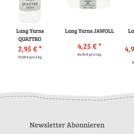
Lang Yarns
Lang Yarns JAWOLL
La
QUATTRO
4,25 €
*
2,95 €
*
4,9
84,94 € pro 1 kg
59,00 € pro 1 kg
W
Newsletter Abonnieren