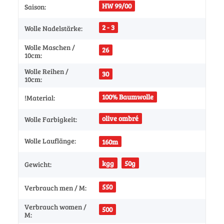
HW 99/00
Saison:
2 - 3
Wolle Nadelstärke:
Wolle Maschen /
26
10cm:
Wolle Reihen /
30
10cm:
100% Baumwolle
!Material:
olive ombré
Wolle Farbigkeit:
Wolle Lauflänge:
160m
kgg
50g
Gewicht:
550
Verbrauch men / M:
Verbrauch women /
500
M: