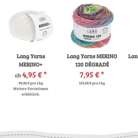
Lang Yarns
Lang Yarns MERINO
Lan
MERINO+
120 DÉGRADÉ
4,95 €
*
7,95 €
*
ab
99,00 € pro 1 kg
159,00 € pro 1 kg
Weitere Variationen
erhältlich.