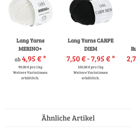
Lang Yarns
Lang Yarns CARPE
MERINO+
DIEM
R
4,95 €
*
7,50 € -
7,95 €
*
2,7
ab
99,00 € pro 1 kg
150,00 € pro 1 kg
Weitere Variationen
Weitere Variationen
erhältlich.
erhältlich.
Ähnliche Artikel