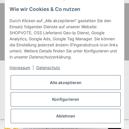
Wie wir Cookies & Co nutzen
Zahlung und Versand
Durch Klicken auf „Alle akzeptieren“ gestatten Sie den
Einsatz folgender Dienste auf unserer Website:
SHOPVOTE, OSS Lieferland Geo-Ip Dienst, Google
Analytics, Google Ads, Google Tag Manager. Sie können
die Einstellung jederzeit ändern (Fingerabdruck-Icon links
unten). Weitere Details finden Sie unter
Konfigurieren
und
in unserer
Datenschutzerklärung
.
Impressum
|
Datenschutz
Alle akzeptieren
* Alle Preise inkl. gesetzlicher USt., zzgl.
Versand
** Gilt für Lieferungen innerhalb Deutschlands,
Konfigurieren
Lieferzeiten für andere Länder entnehmen Sie bitte
unserer
Versandkostenübersicht
Ablehnen
SEHR GUT
(4.95 / 5)
aus
92
Bewertungen bei: shopvote.de ⓘ