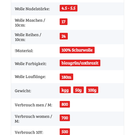
4.5 - 5.5
Wolle Nadelstärke:
Wolle Maschen /
17
10cm:
Wolle Reihen /
24
10cm:
100% Schurwolle
!Material:
blaugrün/anthrazit
Wolle Farbigkeit:
Wolle Lauflänge:
180m
kgg
50g
100g
Gewicht:
800
Verbrauch men / M:
Verbrauch women /
700
M:
500
Verbrauch 10Y: