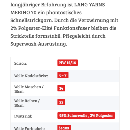
langjähriger Erfahrung ist LANG YARNS
MERINO 70 ein phantastisches
Schnellstrickgarn. Durch die Verzwirnung mit
2% Polyester-Elité Funktionsfaser bleiben die
Strickteile formstabil. Pflegeleicht durch
Superwash-Ausrüstung.
HW 15/16
Saison:
6 - 7
Wolle Nadelstärke:
Wolle Maschen /
14
10cm:
Wolle Reihen /
22
10cm:
98% Schurwolle , 2% Polyester
!Material:
jeans
Wolle Farbigkeit: