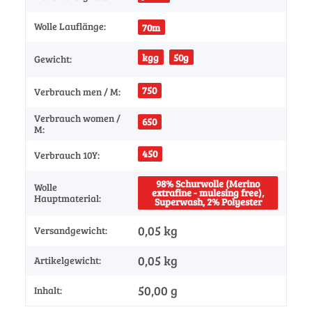
Wolle Lauflänge:
70m
kgg
50g
Gewicht:
750
Verbrauch men / M:
Verbrauch women /
650
M:
450
Verbrauch 10Y:
98% Schurwolle (Merino
Wolle
extrafine - mulesing free),
Hauptmaterial:
Superwash, 2% Polyester
0,05 kg
Versandgewicht:
0,05
kg
Artikelgewicht:
50,00 g
Inhalt: