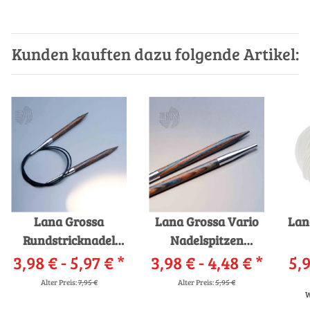
Kunden kauften dazu folgende Artikel:
Lana Grossa
Lana Grossa Vario
Lan
Rundstricknadel
Nadelspitzen
3,98 € -
Design-Holz
5,97 €
*
3,98 € -
Design-Holz
4,48 €
*
5,9
Alter Preis:
7,95 €
Alter Preis:
5,95 €
W