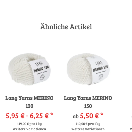
Ähnliche Artikel
Lang Yarns MERINO
Lang Yarns MERINO
120
150
5,95 € -
6,25 €
*
5,50 €
*
ab
119,00 € pro 1 kg
110,00 € pro 1 kg
Weitere Variationen
Weitere Variationen
W