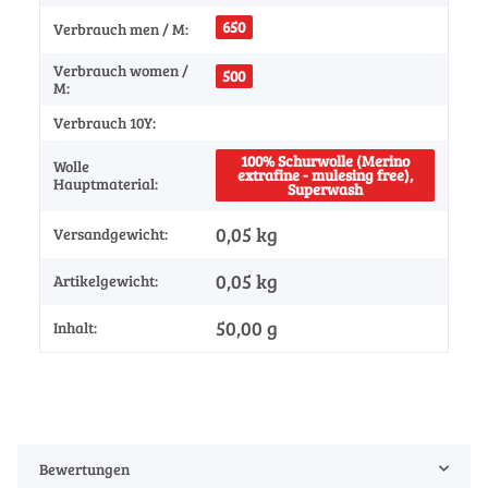
650
Verbrauch men / M:
Verbrauch women /
500
M:
Verbrauch 10Y:
100% Schurwolle (Merino
Wolle
extrafine - mulesing free),
Hauptmaterial:
Superwash
0,05 kg
Versandgewicht:
0,05
kg
Artikelgewicht:
50,00 g
Inhalt:
Bewertungen