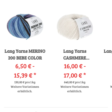
Lang Yarns MERINO
Lang Yarns
Lan
200 BEBE COLOR
CASHMERE
6,50 € -
16,00 € -
PREMIUM
15,39 €
*
17,00 €
*
130,00 € pro 1 kg
640,00 € pro 1 kg
Weitere Variationen
Weitere Variationen
W
erhältlich.
erhältlich.