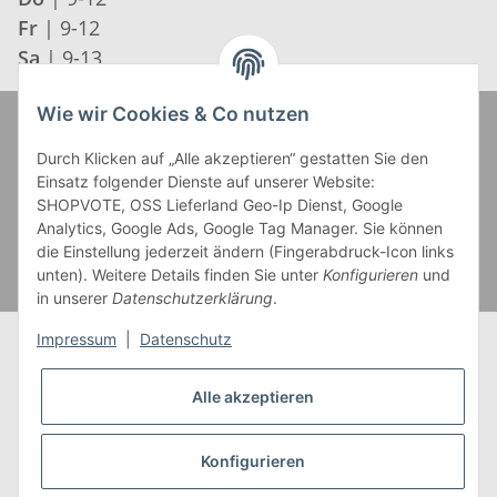
Fr
| 9-12
Sa
| 9-13
Wie wir Cookies & Co nutzen
Zahlung und Versand
Durch Klicken auf „Alle akzeptieren“ gestatten Sie den
Einsatz folgender Dienste auf unserer Website:
SHOPVOTE, OSS Lieferland Geo-Ip Dienst, Google
Analytics, Google Ads, Google Tag Manager. Sie können
die Einstellung jederzeit ändern (Fingerabdruck-Icon links
unten). Weitere Details finden Sie unter
Konfigurieren
und
in unserer
Datenschutzerklärung
.
Impressum
|
Datenschutz
Alle akzeptieren
* Alle Preise inkl. gesetzlicher USt., zzgl.
Versand
** Gilt für Lieferungen innerhalb Deutschlands,
Konfigurieren
Lieferzeiten für andere Länder entnehmen Sie bitte