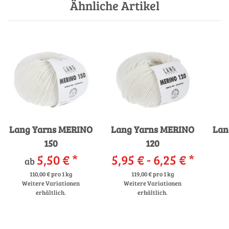
Ähnliche Artikel
Lang Yarns MERINO
Lang Yarns MERINO
Lan
150
120
5,50 €
*
5,95 € -
6,25 €
*
ab
110,00 € pro 1 kg
119,00 € pro 1 kg
Weitere Variationen
Weitere Variationen
erhältlich.
erhältlich.