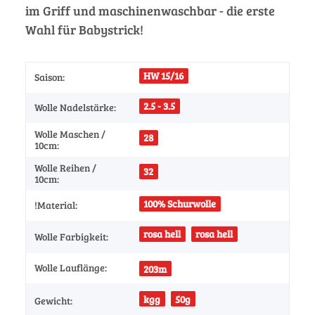
im Griff und maschinenwaschbar - die erste
Wahl für Babystrick!
HW 15/16
Saison:
2.5 - 3.5
Wolle Nadelstärke:
Wolle Maschen /
28
10cm:
Wolle Reihen /
32
10cm:
100% Schurwolle
!Material:
rosa hell
rosa hell
Wolle Farbigkeit:
Wolle Lauflänge:
203m
kgg
50g
Gewicht: