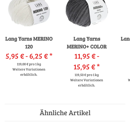
Lang Yarns MERINO
Lang Yarns
Lan
120
MERINO+ COLOR
5,95 € -
6,25 €
*
11,95 € -
119,00 € pro 1 kg
15,95 €
*
Weitere Variationen
erhältlich.
119,50 € pro 1 kg
Weitere Variationen
W
erhältlich.
Ähnliche Artikel