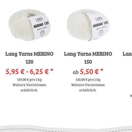
Lang Yarns MERINO
Lang Yarns MERINO
Lan
120
150
5,95 € -
6,25 €
*
5,50 €
*
ab
119,00 € pro 1 kg
110,00 € pro 1 kg
Weitere Variationen
Weitere Variationen
erhältlich.
erhältlich.
W