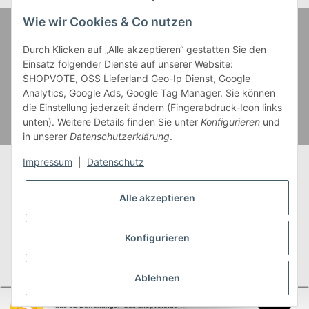
Wie wir Cookies & Co nutzen
Zahlung und Versand
Durch Klicken auf „Alle akzeptieren“ gestatten Sie den
Einsatz folgender Dienste auf unserer Website:
SHOPVOTE, OSS Lieferland Geo-Ip Dienst, Google
Analytics, Google Ads, Google Tag Manager. Sie können
die Einstellung jederzeit ändern (Fingerabdruck-Icon links
unten). Weitere Details finden Sie unter
Konfigurieren
und
in unserer
Datenschutzerklärung
.
Impressum
|
Datenschutz
Alle akzeptieren
* Alle Preise inkl. gesetzlicher USt., zzgl.
Versand
** Gilt für Lieferungen innerhalb Deutschlands,
Konfigurieren
Lieferzeiten für andere Länder entnehmen Sie bitte
unserer
Versandkostenübersicht
Ablehnen
SEHR GUT
(4.95 / 5)
aus
92
Bewertungen bei: shopvote.de ⓘ