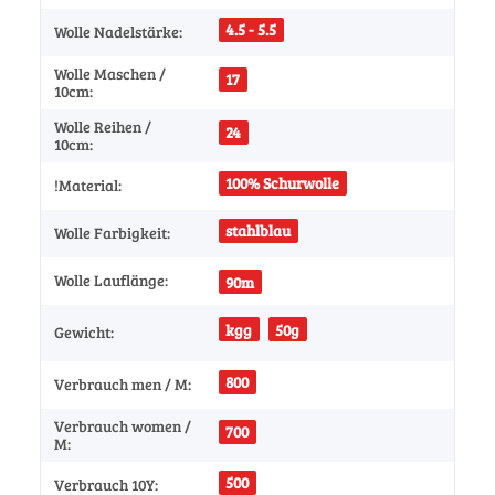
4.5 - 5.5
Wolle Nadelstärke:
Wolle Maschen /
17
10cm:
Wolle Reihen /
24
10cm:
100% Schurwolle
!Material:
stahlblau
Wolle Farbigkeit:
Wolle Lauflänge:
90m
kgg
50g
Gewicht:
800
Verbrauch men / M:
Verbrauch women /
700
M:
500
Verbrauch 10Y: