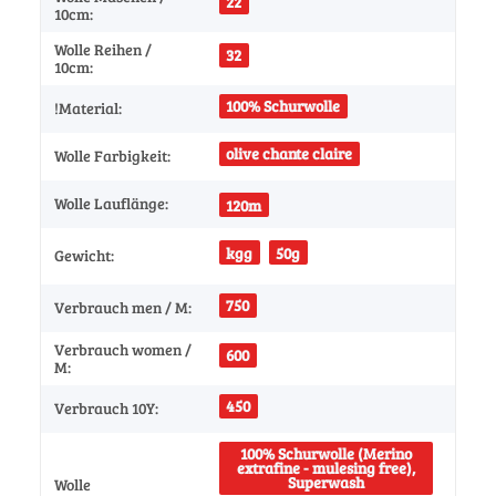
22
10cm:
Wolle Reihen /
32
10cm:
100% Schurwolle
!Material:
olive chante claire
Wolle Farbigkeit:
Wolle Lauflänge:
120m
kgg
50g
Gewicht:
750
Verbrauch men / M:
Verbrauch women /
600
M:
450
Verbrauch 10Y:
100% Schurwolle (Merino
extrafine - mulesing free),
Superwash
Wolle