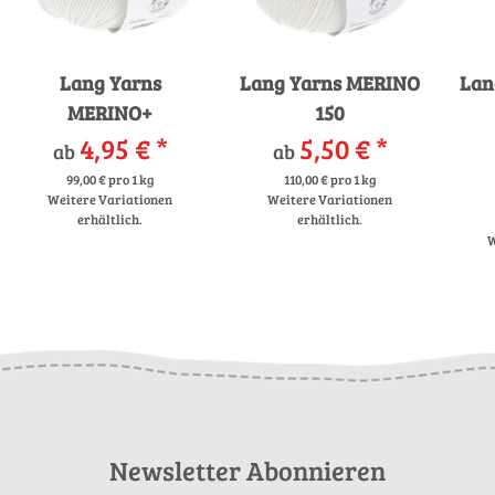
Lang Yarns
Lang Yarns MERINO
Lan
MERINO+
150
4,95 €
*
5,50 €
*
ab
ab
99,00 € pro 1 kg
110,00 € pro 1 kg
Weitere Variationen
Weitere Variationen
erhältlich.
erhältlich.
W
Newsletter Abonnieren