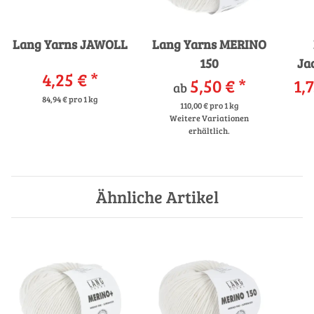
Lang Yarns JAWOLL
Lang Yarns MERINO
150
Ja
4,25 €
*
5,50 €
*
1,7
Bam
ab
84,94 € pro 1 kg
110,00 € pro 1 kg
Weitere Variationen
erhältlich.
Ähnliche Artikel