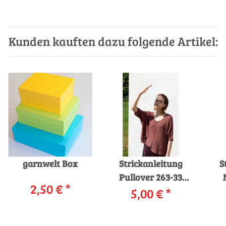
Kunden kauften dazu folgende Artikel:
garnwelt Box
Strickanleitung
S
Pullover 263-33
2,50 €
*
LANGYARNS DIVINA
5,00 €
*
als download