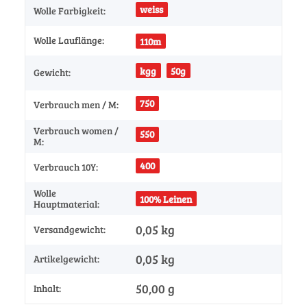
weiss
Wolle Farbigkeit:
Wolle Lauflänge:
110m
kgg
50g
Gewicht:
750
Verbrauch men / M:
Verbrauch women /
550
M:
400
Verbrauch 10Y:
Wolle
100% Leinen
Hauptmaterial:
0,05 kg
Versandgewicht:
0,05
kg
Artikelgewicht:
50,00 g
Inhalt: