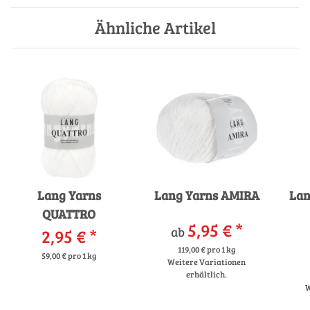
Ähnliche Artikel
Lang Yarns
Lang Yarns AMIRA
Lan
QUATTRO
5,95 €
*
ab
2,95 €
*
119,00 € pro 1 kg
59,00 € pro 1 kg
Weitere Variationen
erhältlich.
W