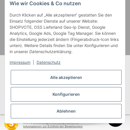
Wie wir Cookies & Co nutzen
Zahlung und Versand
Durch Klicken auf „Alle akzeptieren“ gestatten Sie den
Einsatz folgender Dienste auf unserer Website:
SHOPVOTE, OSS Lieferland Geo-Ip Dienst, Google
Analytics, Google Ads, Google Tag Manager. Sie können
die Einstellung jederzeit ändern (Fingerabdruck-Icon links
unten). Weitere Details finden Sie unter
Konfigurieren
und
in unserer
Datenschutzerklärung
.
Impressum
|
Datenschutz
Alle akzeptieren
* Alle Preise inkl. gesetzlicher USt., zzgl.
Versand
** Gilt für Lieferungen innerhalb Deutschlands,
Konfigurieren
Lieferzeiten für andere Länder entnehmen Sie bitte
unserer
Versandkostenübersicht
Ablehnen
SEHR GUT
(4.95 / 5)
aus
93
Bewertungen bei: shopvote.de ⓘ
garnwelt.de
Informationen zur Echtheit der Bewertungen