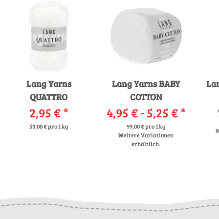
Lang Yarns
Lang Yarns BABY
La
QUATTRO
COTTON
2,95 €
*
4,95 € -
5,25 €
*
59,00 € pro 1 kg
99,00 € pro 1 kg
W
Weitere Variationen
erhältlich.