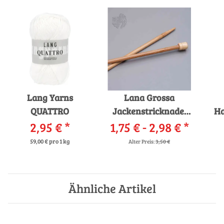
Lang Yarns
Lana Grossa
QUATTRO
Jackenstricknadel
Ha
2,95 €
*
1,75 € -
Bambus - AKTION -
2,98 €
*
59,00 € pro 1 kg
Alter Preis:
3,50 €
Ähnliche Artikel