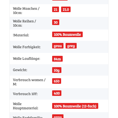
Wolle Maschen /
21
21.0
10cm:
Wolle Reihen /
30
10cm:
100% Baumwolle
!Material:
grau
grey
Wolle Farbigkeit:
Wolle Lauflänge:
84m
Gewicht:
50g
Verbrauch women /
650
M:
400
Verbrauch 10Y:
Wolle
100% Baumwolle (12-fach)
Hauptmaterial:
grau
Wolle Farbfamilie: