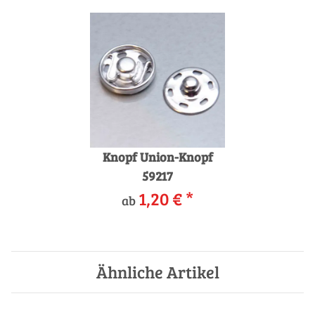
Knopf Union-Knopf
59217
1,20 €
*
ab
Ähnliche Artikel