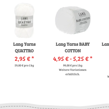
Lang Yarns
Lang Yarns BABY
Lan
QUATTRO
COTTON
2,95 €
*
4,95 € -
5,25 €
*
59,00 € pro 1 kg
99,00 € pro 1 kg
Weitere Variationen
erhältlich.
W