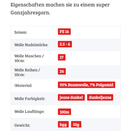
Eigenschaften machen sie zu einem super
Ganzjahresgarn.
FS 16
Saison:
5.5 - 6
Wolle Nadelstärke:
Wolle Maschen /
17
10cm:
Wolle Reihen /
26
10cm:
93% Baumwolle, 7% Polyamid
!Material:
jeans dunkel
dunkeljeans
Wolle Farbigkeit:
Wolle Lauflänge:
100m
kgg
50g
Gewicht: