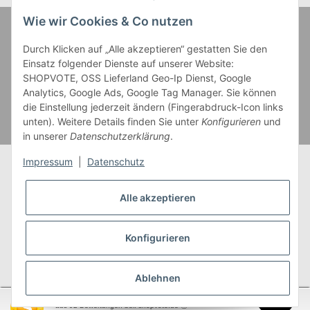
Wie wir Cookies & Co nutzen
Zahlung und Versand
Durch Klicken auf „Alle akzeptieren“ gestatten Sie den
Einsatz folgender Dienste auf unserer Website:
SHOPVOTE, OSS Lieferland Geo-Ip Dienst, Google
Analytics, Google Ads, Google Tag Manager. Sie können
die Einstellung jederzeit ändern (Fingerabdruck-Icon links
unten). Weitere Details finden Sie unter
Konfigurieren
und
in unserer
Datenschutzerklärung
.
Impressum
|
Datenschutz
Alle akzeptieren
* Alle Preise inkl. gesetzlicher USt., zzgl.
Versand
** Gilt für Lieferungen innerhalb Deutschlands,
Konfigurieren
Lieferzeiten für andere Länder entnehmen Sie bitte
unserer
Versandkostenübersicht
Ablehnen
SEHR GUT
(4.95 / 5)
aus
92
Bewertungen bei: shopvote.de ⓘ