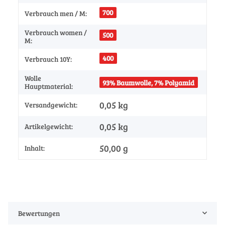
700
Verbrauch men / M:
Verbrauch women /
500
M:
400
Verbrauch 10Y:
Wolle
93% Baumwolle, 7% Polyamid
Hauptmaterial:
0,05 kg
Versandgewicht:
0,05
kg
Artikelgewicht:
50,00 g
Inhalt:
Bewertungen