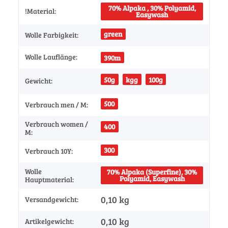
70% Alpaka , 30% Polyamid,
!Material:
Easywash
green
Wolle Farbigkeit:
Wolle Lauflänge:
390m
50g
kgg
100g
Gewicht:
500
Verbrauch men / M:
Verbrauch women /
400
M:
300
Verbrauch 10Y:
Wolle
70% Alpaka (Superfine), 30%
Polyamid, Easywash
Hauptmaterial:
0,10 kg
Versandgewicht:
0,10
kg
Artikelgewicht: