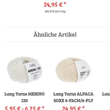
24,95 €
*
166,33 € pro 1 kg
Ähnliche Artikel
Lang Yarns MERINO
Lang Yarns ALPACA
Lan
120
SOXX 6-FACH/6-PLY
5,95 € -
6,25 €
*
24,95 €
*