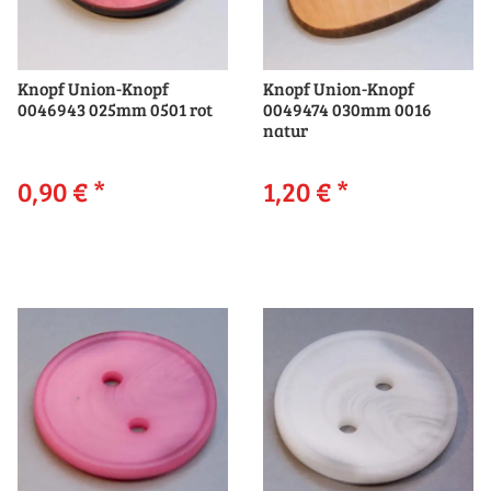
Knopf Union-Knopf
Knopf Union-Knopf
0046943 025mm 0501 rot
0049474 030mm 0016
natur
0,90 €
*
1,20 €
*