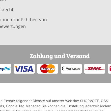
srecht
ionen zur Echtheit von
ewertungen
Zahlung und Versand
 den Einsatz folgender Dienste auf unserer Website: SHOPVOTE, OSS
Ads, Google Tag Manager. Sie können die Einstellung jederzeit änder
* Alle Preise inkl. gesetzlicher USt., zzgl.
Versand