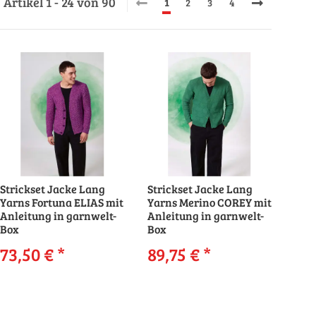
Artikel 1 - 24 von 90
1
2
3
4
Strickset Jacke Lang
Strickset Jacke Lang
Yarns Fortuna ELIAS mit
Yarns Merino COREY mit
Anleitung in garnwelt-
Anleitung in garnwelt-
Box
Box
73,50 €
*
89,75 €
*