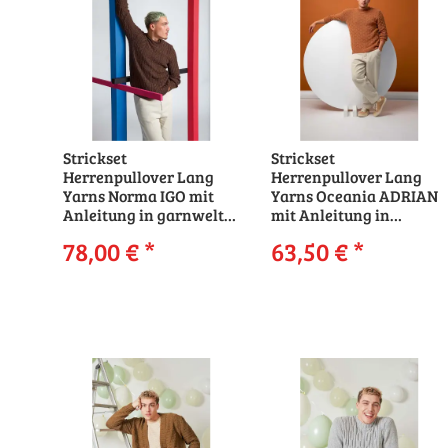
Strickset
Strickset
Herrenpullover Lang
Herrenpullover Lang
Yarns Norma IGO mit
Yarns Oceania ADRIAN
Anleitung in garnwelt-
mit Anleitung in
Box
garnwelt-Box
78,00 €
*
63,50 €
*