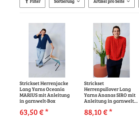
Filter
Sortierung
Artikel pro Seite
Strickset Herrenjacke
Strickset
Lang Yarns Oceania
Herrenpullover Lang
MARIUS mit Anleitung
Yarns Ananas SIRO mit
in garnwelt-Box
Anleitung in garnwelt-
Box
63,50 €
*
88,10 €
*