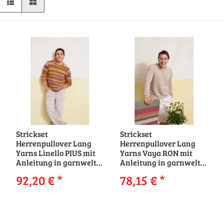
Strickset
Strickset
Herrenpullover Lang
Herrenpullover Lang
Yarns Linello PIUS mit
Yarns Vaya RON mit
Anleitung in garnwelt-
Anleitung in garnwelt-
Box
Box
92,20 €
*
78,15 €
*