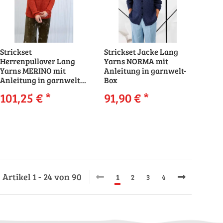
Strickset
Strickset Jacke Lang
Herrenpullover Lang
Yarns NORMA mit
Yarns MERINO mit
Anleitung in garnwelt-
Anleitung in garnwelt-
Box
Box
101,25 €
*
91,90 €
*
Artikel 1 - 24 von 90
1
2
3
4