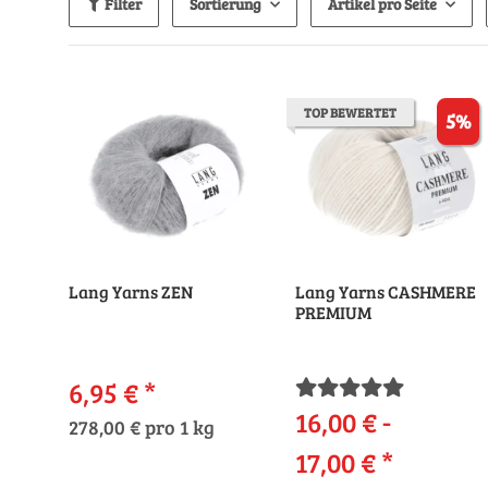
Filter
Sortierung
Artikel pro Seite
TOP BEWERTET
5%
Lang Yarns ZEN
Lang Yarns CASHMERE
PREMIUM
6,95 €
*
16,00 € -
278,00 € pro 1 kg
17,00 €
*