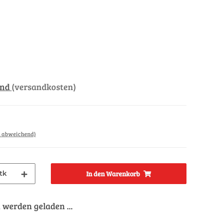
and
(versandkosten)
d abweichend)
tk
In den Warenkorb
werden geladen ...