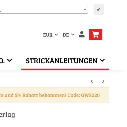
✔
d
EUR
DE
O.
STRICKANLEITUNGEN
en und 5% Rabatt bekommen! Code: GW2020
erlag