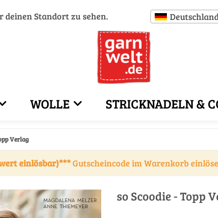
ür deinen Standort zu sehen.
Deutschlan
WOLLE
STRICKNADELN & C
Topp Verlag
wert einlösbar)***
Gutscheincode im Warenkorb einlös
so Scoodie - Topp V