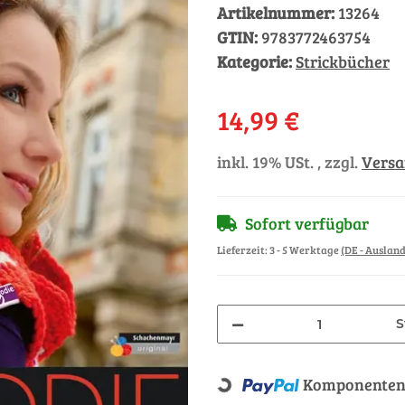
Artikelnummer:
13264
GTIN:
9783772463754
Kategorie:
Strickbücher
14,99 €
inkl. 19% USt. , zzgl.
Vers
Sofort verfügbar
Lieferzeit:
3 - 5 Werktage
(DE - Auslan
S
Loading...
Komponenten 