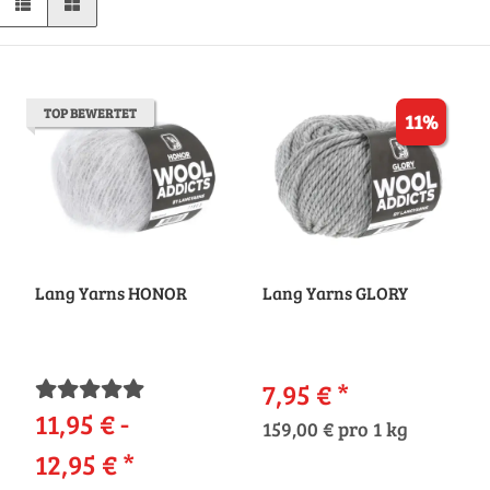
TOP BEWERTET
11%
Lang Yarns HONOR
Lang Yarns GLORY
7,95 €
*
11,95 € -
159,00 € pro 1 kg
12,95 €
*