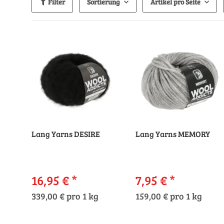
Filter
Sortierung
Artikel pro Seite
Lang Yarns DESIRE
Lang Yarns MEMORY
16,95 €
*
7,95 €
*
339,00 € pro 1 kg
159,00 € pro 1 kg