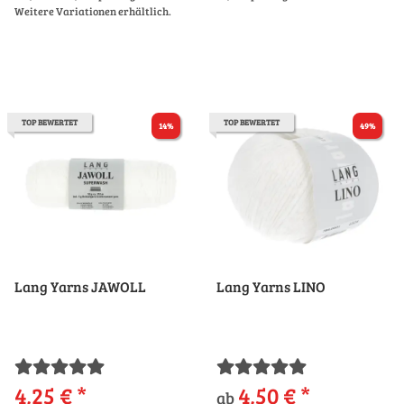
Weitere Variationen erhältlich.
TOP BEWERTET
TOP BEWERTET
14%
49%
Lang Yarns JAWOLL
Lang Yarns LINO
4,25 €
*
4,50 €
*
ab